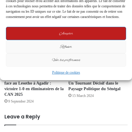
cookies pour stocker et/ou accéder aux informations des appareils. Le fait de consentir
de service et une nouvelle
Gabon-Union Européenne :
à ces technologies nous permettra de traiter des données telles que le comportement de
aventure
Brice Clotaire Oligui Nguema
navigation ou les ID uniques sur ce site. Le fait de ne pas consentir ou de retirer son
rencontre Charles Michel à
consentement peut avoir un effet négatif sur certaines caractéristiques et fonctions.
17 October 2023
Bruxelles
27 November 2024
Accepter
Refuser
Voir les préférences
Politique de cookies
Les Lions de l’Atlas s’imposent
La Libération de Sonko et Faye :
face au Lesotho à Agadir :
Un Tournant Décisif dans le
victoire 1-0 en éliminatoires de la
Paysage Politique du Sénégal
CAN 2025
15 March 2024
9 September 2024
Leave a Reply