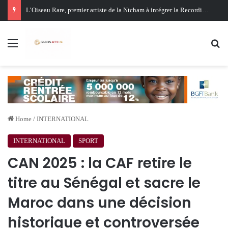
Oligui Nguema au Ghana : Libreville mise sur Accra pour renforcer sa stratégie diplomatique et économique
Menu
Se
Home
/
INTERNATIONAL
INTERNATIONAL
SPORT
CAN 2025 : la CAF retire le
titre au Sénégal et sacre le
Maroc dans une décision
historique et controversée