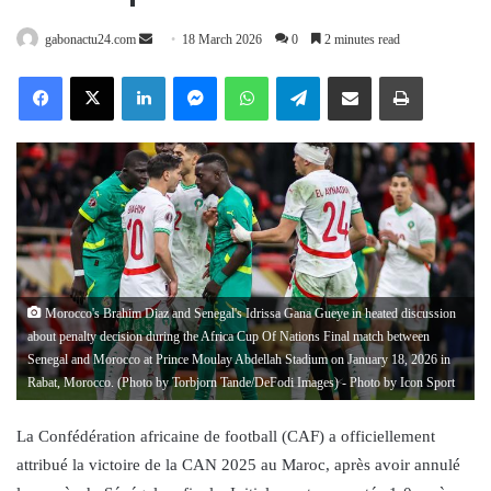
Send
gabonactu24.com
18 March 2026
0
2 minutes read
an
Facebook
X
LinkedIn
Messenger
WhatsApp
Telegram
Share via Email
Print
email
Morocco's Brahim Diaz and Senegal's Idrissa Gana Gueye in heated discussion
about penalty decision during the Africa Cup Of Nations Final match between
Senegal and Morocco at Prince Moulay Abdellah Stadium on January 18, 2026 in
Rabat, Morocco. (Photo by Torbjorn Tande/DeFodi Images) - Photo by Icon Sport
La Confédération africaine de football (CAF) a officiellement
attribué la victoire de la CAN 2025 au Maroc, après avoir annulé