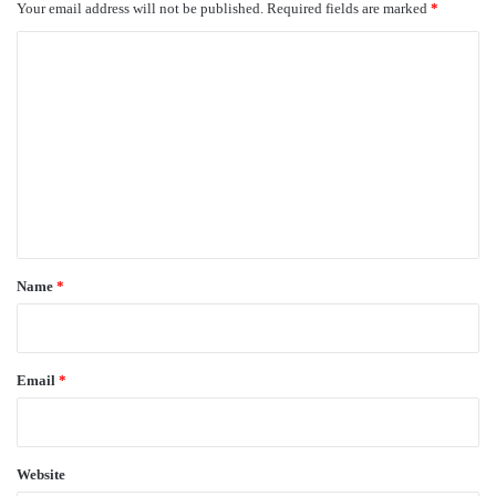
Your email address will not be published.
Required fields are marked
*
C
o
m
m
e
n
t
*
Name
*
Email
*
Website