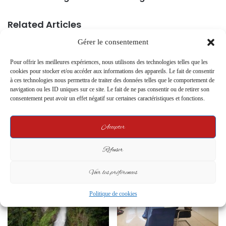
Related Articles
Gérer le consentement
Pour offrir les meilleures expériences, nous utilisons des technologies telles que les
cookies pour stocker et/ou accéder aux informations des appareils. Le fait de consentir
à ces technologies nous permettra de traiter des données telles que le comportement de
navigation ou les ID uniques sur ce site. Le fait de ne pas consentir ou de retirer son
consentement peut avoir un effet négatif sur certaines caractéristiques et fonctions.
Première édition de la Caravane
L’Engagement de Franisia
Touristique au Gabon : G.O.T.O
Espace Mode pour
Accepter
Gabon en tête, un bilan positif et
l’Autonomisation des Jeunes
des perspectives prometteuses
Filles Gabonaises
Refuser
19 September 2024
1 June 2024
Voir les préférences
Politique de cookies