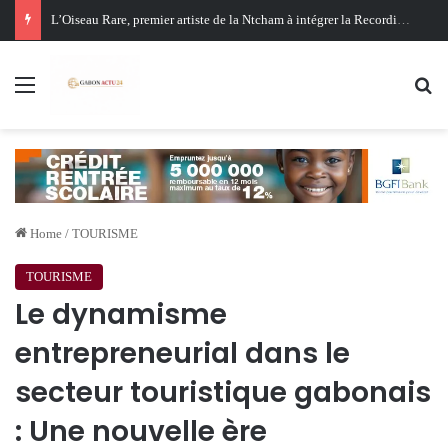
Oligui Nguema au Ghana : Libreville mise sur Accra pour renforcer sa stratégie diplomatique et économique
Menu
Se
Home
/
TOURISME
TOURISME
Le dynamisme
entrepreneurial dans le
secteur touristique gabonais
: Une nouvelle ère