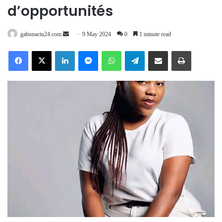
d’opportunités
Send
gabonactu24.com
9 May 2024
0
1 minute read
an
Facebook
X
LinkedIn
Messenger
WhatsApp
Telegram
Share via Email
Print
email