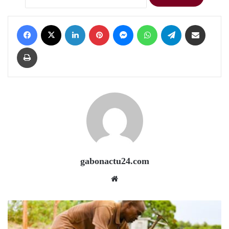
Facebook
X
LinkedIn
Pinterest
Messenger
WhatsApp
Telegram
Share via Email
Print
gabonactu24.com
Website