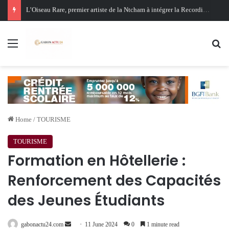
Oligui Nguema au Ghana : Libreville mise sur Accra pour renforcer sa stratégie diplomatique et économique
Menu
Se
Home
/
TOURISME
TOURISME
Formation en Hôtellerie :
Renforcement des Capacités
des Jeunes Étudiants
Send
gabonactu24.com
11 June 2024
0
1 minute read