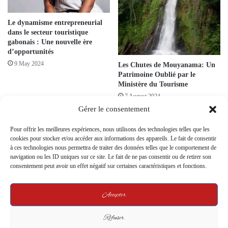
Le dynamisme entrepreneurial
dans le secteur touristique
gabonais : Une nouvelle ère
d’opportunités
9 May 2024
Les Chutes de Mouyanama: Un
Patrimoine Oublié par le
Ministère du Tourisme
7 August 2024
Gérer le consentement
Pour offrir les meilleures expériences, nous utilisons des technologies telles que les
cookies pour stocker et/ou accéder aux informations des appareils. Le fait de consentir
à ces technologies nous permettra de traiter des données telles que le comportement de
navigation ou les ID uniques sur ce site. Le fait de ne pas consentir ou de retirer son
consentement peut avoir un effet négatif sur certaines caractéristiques et fonctions.
FITUR 2025 : Le Gabon
Première édition de la Caravane
réaffirme ses ambitions
Touristique au Gabon : G.O.T.O
Accepter
touristiques à l’échelle
Gabon en tête, un bilan positif et
internationale
des perspectives prometteuses
Refuser
27 January 2025
19 September 2024