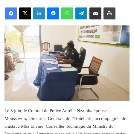
an
Facebook
X
LinkedIn
Messenger
WhatsApp
Telegram
Share via Email
Print
email
Le 8 juin, le Colonel de Police Aurélie Nzamba épouse
Moussavou, Directrice Générale de l’Hôtellerie, accompagnée de
Gustave Mba Eneme, Conseiller Technique du Ministre du
Tourisme et de l’Artisanat, a accueilli 120 étudiants dans le cadre