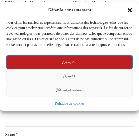
PDG dans la Ngounié :
à Tsamba Magotsi
démonstration de façade et
Gérer le consentement
15 October 2025
malaise latent dans les rangs
24 May 2025
Pour offrir les meilleures expériences, nous utilisons des technologies telles que les
cookies pour stocker et/ou accéder aux informations des appareils. Le fait de consentir
à ces technologies nous permettra de traiter des données telles que le comportement de
Leave a Reply
navigation ou les ID uniques sur ce site. Le fait de ne pas consentir ou de retirer son
consentement peut avoir un effet négatif sur certaines caractéristiques et fonctions.
Your email address will not be published.
Required fields are marked
*
Accepter
C
Refuser
o
m
Voir les préférences
m
Politique de cookies
e
n
t
*
Name
*