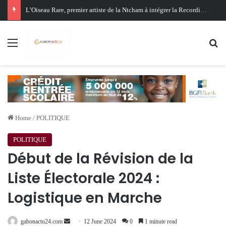
Oligui Nguema au Ghana : Libreville mise sur Accra pour renforcer sa stratégie diplomatique et économique
Menu
Se
Home
/
POLITIQUE
POLITIQUE
Début de la Révision de la
Liste Électorale 2024 :
Logistique en Marche
Send
gabonactu24.com
12 June 2024
0
1 minute read