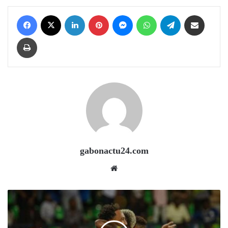
Facebook
X
LinkedIn
Pinterest
Messenger
WhatsApp
Telegram
Share via Email
Print
gabonactu24.com
Website