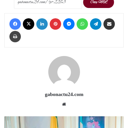
Copy URL
Facebook
X
LinkedIn
Pinterest
Messenger
WhatsApp
Telegram
Share via Email
Print
gabonactu24.com
Website