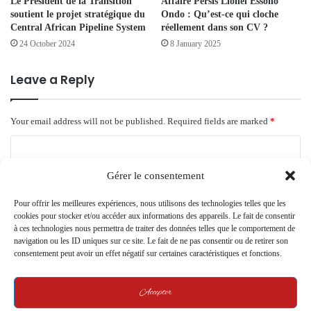
Le Président de la Transition
Affaire Persis Lionel Essono
soutient le projet stratégique du
Ondo : Qu’est-ce qui cloche
Central African Pipeline System
réellement dans son CV ?
24 October 2024
8 January 2025
Leave a Reply
Your email address will not be published.
Required fields are marked
*
C
o
Gérer le consentement
m
Pour offrir les meilleures expériences, nous utilisons des technologies telles que les
m
cookies pour stocker et/ou accéder aux informations des appareils. Le fait de consentir
e
à ces technologies nous permettra de traiter des données telles que le comportement de
navigation ou les ID uniques sur ce site. Le fait de ne pas consentir ou de retirer son
n
consentement peut avoir un effet négatif sur certaines caractéristiques et fonctions.
t
*
Accepter
Name
*