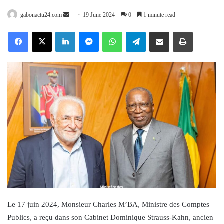
Send
gabonactu24.com
19 June 2024
0
1 minute read
an
Facebook
X
LinkedIn
Messenger
WhatsApp
Telegram
Share via Email
Print
email
Le 17 juin 2024, Monsieur Charles M’BA, Ministre des Comptes
Publics, a reçu dans son Cabinet Dominique Strauss-Kahn, ancien