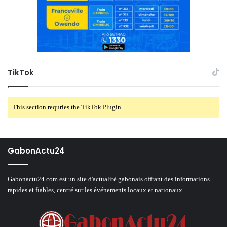
TikTok
This section requries the TikTok Plugin.
GabonActu24
Gabonactu24.com est un site d'actualité gabonais offrant des informations
rapides et fiables, centré sur les événements locaux et nationaux.