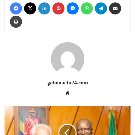
Facebook
X
LinkedIn
Pinterest
Messenger
WhatsApp
Telegram
Share via Email
Print
gabonactu24.com
Website