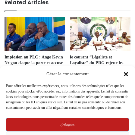
Related Articles
Implosion au PLC : Ange Kevin
le courant “Légaliste et
Nzigou claque la porte et accuse
Loyaliste” du PDG rejette les
ses ex-camarades de trahison
résultats et entre en opposition
Gérer le consentement
14 March 2025
21 April 2025
Pour offrir les meilleures expériences, nous utilisons des technologies telles que les
cookies pour stocker et/ou accéder aux informations des appareils. Le fait de consentir
à ces technologies nous permettra de traiter des données telles que le comportement de
navigation ou les ID uniques sur ce site. Le fait de ne pas consentir ou de retirer son
consentement peut avoir un effet négatif sur certaines caractéristiques et fonctions.
Accepter
Présidentielle 2025 – Franceville
Gabon : Éloi Nzondo claque la
: démonstration de force du
porte du PDG — un départ de