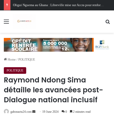
Oligui Nguema au Ghana : Libreville mise sur Accra pour renforcer sa stratégie diplomatique et économique
Menu
Se
Home
/
POLITIQUE
POLITIQUE
Raymond Ndong Sima
détaille les avancées post-
Dialogue national inclusif
Send
gabonactu24.com
19 June 2024
0
2 minutes read