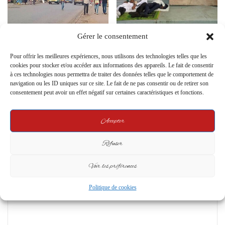
7 milliards de FCFA par
Grève de la faim pour Oligui
Gérer le consentement
province : où en est-on avec les
Nguema : un acte
comptes ?
symptomatique d’un culte de la
Pour offrir les meilleures expériences, nous utilisons des technologies telles que les
personnalité dépassé
cookies pour stocker et/ou accéder aux informations des appareils. Le fait de consentir
13 June 2025
à ces technologies nous permettra de traiter des données telles que le comportement de
26 January 2025
navigation ou les ID uniques sur ce site. Le fait de ne pas consentir ou de retirer son
consentement peut avoir un effet négatif sur certaines caractéristiques et fonctions.
Leave a Reply
Accepter
Your email address will not be published.
Required fields are marked
*
Refuser
C
o
Voir les préférences
m
Politique de cookies
m
e
n