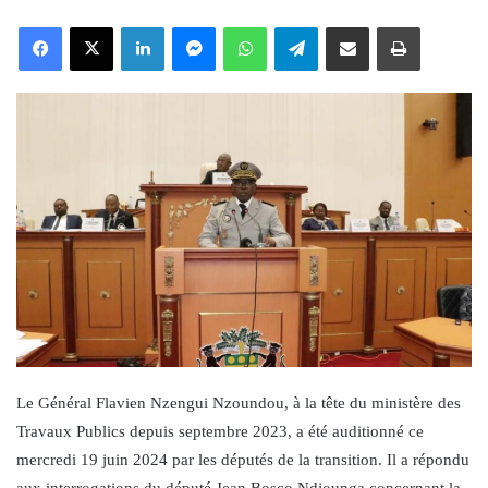
an
Facebook
X
LinkedIn
Messenger
WhatsApp
Telegram
Share via Email
Print
email
Le Général Flavien Nzengui Nzoundou, à la tête du ministère des
Travaux Publics depuis septembre 2023, a été auditionné ce
mercredi 19 juin 2024 par les députés de la transition. Il a répondu
aux interrogations du député Jean Bosco Ndjounga concernant la