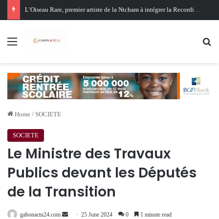
Oligui Nguema au Ghana : Libreville mise sur Accra pour renforcer sa stratégie diplomatique et économique
Menu
Se
Home
/
SOCIETE
SOCIETE
Le Ministre des Travaux
Publics devant les Députés
de la Transition
Send
gabonactu24.com
25 June 2024
0
1 minute read