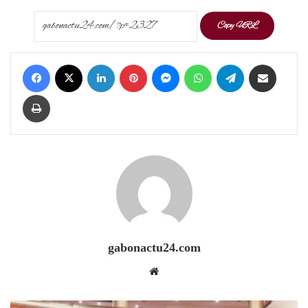
Copy URL
Facebook
X
LinkedIn
Pinterest
Messenger
WhatsApp
Telegram
Share via Email
Print
gabonactu24.com
Website