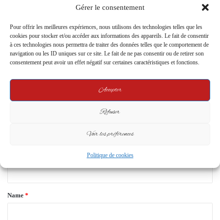
pour l’Avenir
Gérer le consentement
7 April 2024
3 October 2024
Pour offrir les meilleures expériences, nous utilisons des technologies telles que les
cookies pour stocker et/ou accéder aux informations des appareils. Le fait de consentir
Leave a Reply
à ces technologies nous permettra de traiter des données telles que le comportement de
navigation ou les ID uniques sur ce site. Le fait de ne pas consentir ou de retirer son
consentement peut avoir un effet négatif sur certaines caractéristiques et fonctions.
Your email address will not be published.
Required fields are marked
*
C
Accepter
o
Refuser
m
m
Voir les préférences
e
Politique de cookies
n
t
*
Name
*