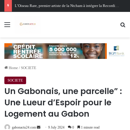
Oligui Nguema au Ghana : Libreville mise sur Accra pour renforcer sa stratégie diplomatique et économique
Menu
Se
Home
/
SOCIETE
SOCIETE
Un Gabonais, une parcelle” :
Une Lueur d’Espoir pour le
Logement au Gabon
Send
gabonactu24.com
9 July 2024
0
1 minute read