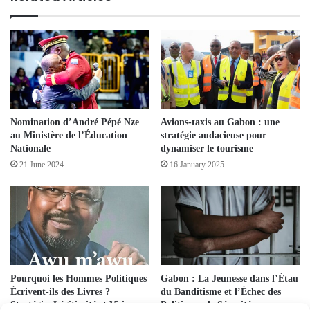
Nomination d’André Pépé Nze
Avions-taxis au Gabon : une
au Ministère de l’Éducation
stratégie audacieuse pour
Nationale
dynamiser le tourisme
21 June 2024
16 January 2025
Pourquoi les Hommes Politiques
Gabon : La Jeunesse dans l’Étau
Écrivent-ils des Livres ?
du Banditisme et l’Échec des
Stratégie, Légitimité et Vision
Politiques de Sécurité