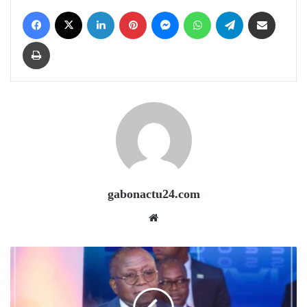
Facebook
X
LinkedIn
Pinterest
Messenger
WhatsApp
Telegram
Share via Email
Print
gabonactu24.com
Website