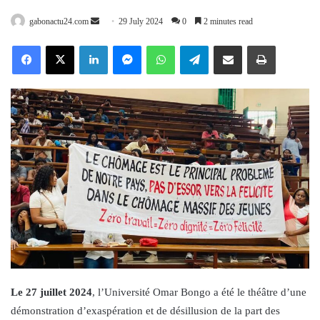
Send
gabonactu24.com
29 July 2024
0
2 minutes read
an
Facebook
X
LinkedIn
Messenger
WhatsApp
Telegram
Share via Email
Print
email
Le 27 juillet 2024
, l’Université Omar Bongo a été le théâtre d’une
démonstration d’exaspération et de désillusion de la part des