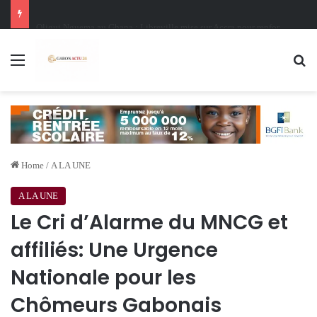
Oligui Nguema au Ghana : Libreville mise sur Accra pour renforcer sa stratégie diplomatique et économique
Menu
Se
Home
/
A LA UNE
A LA UNE
Le Cri d’Alarme du MNCG et
affiliés: Une Urgence
Nationale pour les
Chômeurs Gabonais