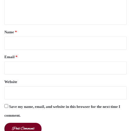
e
n
t
*
Name
*
Email
*
Website
Save my name, email, and website in this browser for the next time I
comment.