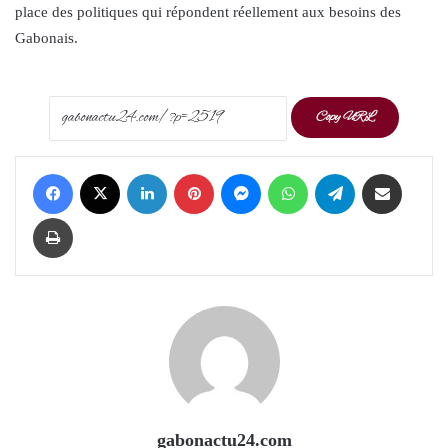
place des politiques qui répondent réellement aux besoins des
Gabonais.
Copy URL
Facebook
X
LinkedIn
Pinterest
Messenger
WhatsApp
Telegram
Share via Email
Print
gabonactu24.com