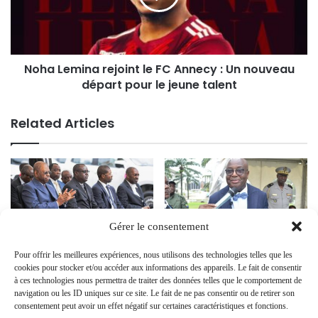
Noha Lemina rejoint le FC Annecy : Un nouveau
départ pour le jeune talent
Related Articles
Gérer le consentement
Reprise des opérations du RGPL
Gabon : Adrien Nguema Mba
Pour offrir les meilleures expériences, nous utilisons des technologies telles que les
: le Bureau Central du
nommé délégué spécial de la
cookies pour stocker et/ou accéder aux informations des appareils. Le fait de consentir
Recensement reçoit 20 véhicules
commune de Libreville
à ces technologies nous permettra de traiter des données telles que le comportement de
navigation ou les ID uniques sur ce site. Le fait de ne pas consentir ou de retirer son
8 October 2024
1 May 2025
consentement peut avoir un effet négatif sur certaines caractéristiques et fonctions.