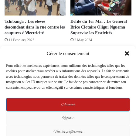
Tchibanga : Les élèves
Défilé du 1er Mai : Le Général
descendent dans la rue contre les
Brice Clotaire Oligui Nguema
coupures d’électricité
Supervise les Festivités
11 February 2025
2 May 2024
Gérer le consentement
Pour offrir les meilleures expériences, nous utilisons des technologies telles que les
cookies pour stocker et/ou accéder aux informations des appareils. Le fait de consentir
à ces technologies nous permettra de traiter des données telles que le comportement de
navigation ou les ID uniques sur ce site. Le fait de ne pas consentir ou de retirer son
consentement peut avoir un effet négatif sur certaines caractéristiques et fonctions.
Le Ministre des Travaux Publics
Fonction publique gabonaise : 9
devant les Députés de la
000 agents placés sous bon de
Transition
caisse
Accepter
25 June 2024
29 October 2024
Refuser
Leave a Reply
Voir les préférences