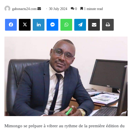
Send
gabonactu24.com
30 July 2024
0
1 minute read
an
Facebook
X
LinkedIn
Messenger
WhatsApp
Telegram
Share via Email
Print
email
Mimongo se prépare à vibrer au rythme de la première édition du