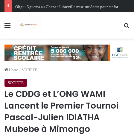
Oligui Nguema au Ghana : Libreville mise sur Accra pour renforcer sa stratégie diplomatique et économique
Menu
Se
Home
/
SOCIETE
SOCIETE
Le CDDG et L’ONG WAMI
Lancent le Premier Tournoi
Pascal-Julien IDIATHA
Mubebe à Mimongo