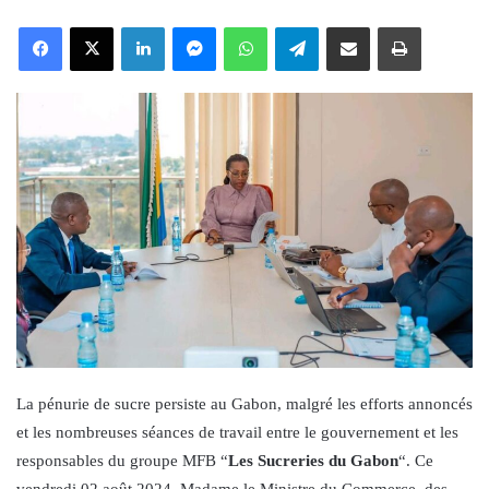
an
Facebook
X
LinkedIn
Messenger
WhatsApp
Telegram
Share via Email
Print
email
La pénurie de sucre persiste au Gabon, malgré les efforts annoncés
et les nombreuses séances de travail entre le gouvernement et les
responsables du groupe MFB “
Les Sucreries du Gabon
“. Ce
vendredi 02 août 2024, Madame le Ministre du Commerce, des