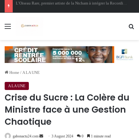
Oligui Nguema au Ghana : Libreville mise sur Accra pour renforcer sa stratégie diplomatique et économique
Menu
Se
Home
/
A LA UNE
A LA UNE
Crise du Sucre : La Colère du
Ministre face à une Gestion
Chaotique
Send
gabonactu24.com
3 August 2024
0
1 minute read