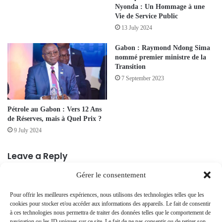
Nyonda : Un Hommage à une
Vie de Service Public
13 July 2024
Gabon : Raymond Ndong Sima
nommé premier ministre de la
Transition
7 September 2023
Pétrole au Gabon : Vers 12 Ans
de Réserves, mais à Quel Prix ?
9 July 2024
Leave a Reply
Gérer le consentement
Your email address will not be published.
Required fields are marked
*
Pour offrir les meilleures expériences, nous utilisons des technologies telles que les
C
cookies pour stocker et/ou accéder aux informations des appareils. Le fait de consentir
à ces technologies nous permettra de traiter des données telles que le comportement de
o
navigation ou les ID uniques sur ce site. Le fait de ne pas consentir ou de retirer son