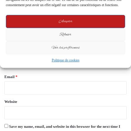
consentement peut avoir un effet négatif sur certaines caractéristiques et fonctions.
m
m
Accepter
e
n
Refuser
t
Voir les préférences
*
Name
*
Politique de cookies
Email
*
Website
Save my name, email, and website in this browser for the next time I