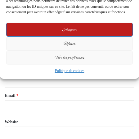
à ces technologies nous permettra de traiter des données telles que le comportement de
C
navigation ou les ID uniques sur ce site. Le fait de ne pas consentir ou de retirer son
o
consentement peut avoir un effet négatif sur certaines caractéristiques et fonctions.
m
Accepter
m
e
Refuser
n
Voir les préférences
t
*
Name
*
Politique de cookies
Email
*
Website