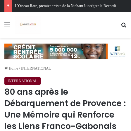
Oligui Nguema au Ghana : Libreville mise sur Accra pour renforcer sa stratégie diplomatique et économique
Menu
Se
Home
/
INTERNATIONAL
INTERNATIONAL
80 ans après le
Débarquement de Provence :
Une Mémoire qui Renforce
les Liens Franco-Gabonais