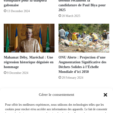
exemplaire pour la diaspora
détenus réclament la
gabonaise
candidature de Paul Biya pour
2025
13 December 2024
20 March 2025
Mahamat Déby, Maréchal : Une
ONU Alerte : Projection d’une
régression historique déguisée en
Augmentation Significative des
hommage
Déchets Solides à l’Échelle
Mondiale d’ici 2050
9 December 2024
29 February 2024
Leave a Reply
Gérer le consentement
Pour offrir les meilleures expériences, nous utilisons des technologies telles que les
Your email address will not be published.
Required fields are marked
*
cookies pour stocker et/ou accéder aux informations des appareils. Le fait de consentir