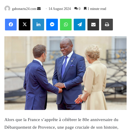
Send
gabonactu24.com
14 August 2024
0
1 minute read
an
Facebook
X
LinkedIn
Messenger
WhatsApp
Telegram
Share via Email
Print
email
Alors que la France s’apprête à célébrer le 80e anniversaire du
Débarquement de Provence, une page cruciale de son histoire,