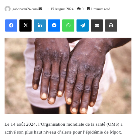
Send
gabonactu24.com
15 August 2024
0
1 minute read
an
Facebook
X
LinkedIn
Messenger
WhatsApp
Telegram
Share via Email
Print
email
Le 14 août 2024, l’Organisation mondiale de la santé (OMS) a
activé son plus haut niveau d’alerte pour l’épidémie de Mpox,