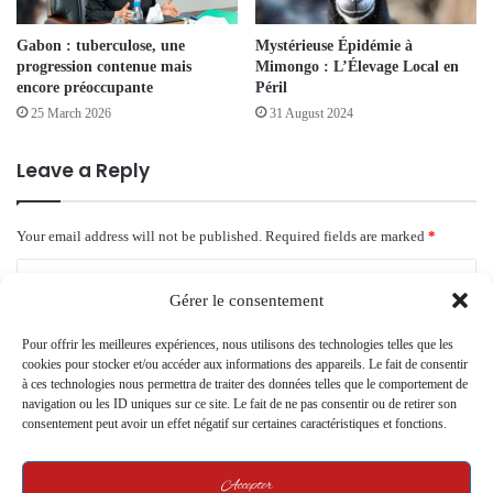
Gabon : tuberculose, une
Mystérieuse Épidémie à
progression contenue mais
Mimongo : L’Élevage Local en
encore préoccupante
Péril
25 March 2026
31 August 2024
Leave a Reply
Your email address will not be published.
Required fields are marked
*
C
Gérer le consentement
o
m
Pour offrir les meilleures expériences, nous utilisons des technologies telles que les
cookies pour stocker et/ou accéder aux informations des appareils. Le fait de consentir
m
à ces technologies nous permettra de traiter des données telles que le comportement de
navigation ou les ID uniques sur ce site. Le fait de ne pas consentir ou de retirer son
e
consentement peut avoir un effet négatif sur certaines caractéristiques et fonctions.
n
t
Accepter