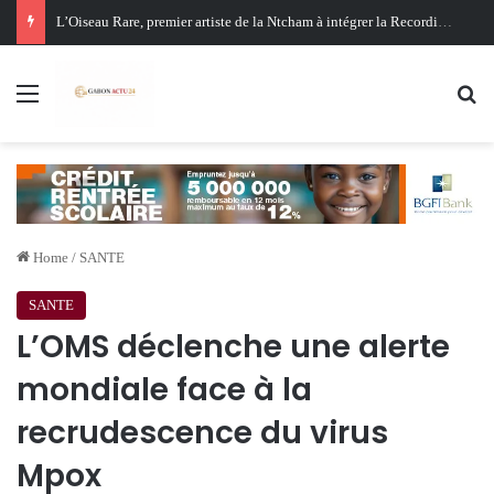
Oligui Nguema au Ghana : Libreville mise sur Accra pour renforcer sa stratégie diplomatique et économique
Menu
Se
Home
/
SANTE
SANTE
L’OMS déclenche une alerte
mondiale face à la
recrudescence du virus
Mpox