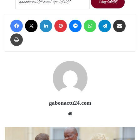
Copy URL
Facebook
X
LinkedIn
Pinterest
Messenger
WhatsApp
Telegram
Share via Email
Print
gabonactu24.com
Website