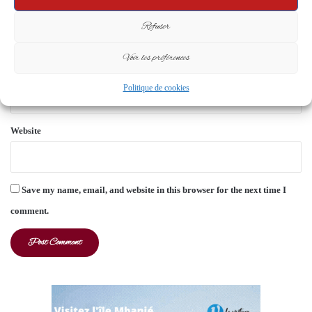
*
Name
*
Refuser
Voir les préférences
Email
*
Politique de cookies
Website
Save my name, email, and website in this browser for the next time I
comment.