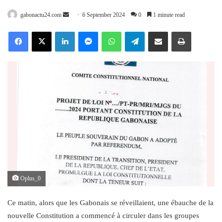
Send
gabonactu24.com
6 September 2024
0
1 minute read
an
Facebook
X
LinkedIn
Messenger
WhatsApp
Telegram
Share via Email
Print
email
Oplus_0
Ce matin, alors que les Gabonais se réveillaient, une ébauche de la
nouvelle Constitution a commencé à circuler dans les groupes