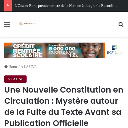
Oligui Nguema au Ghana : Libreville mise sur Accra pour renforcer sa stratégie diplomatique et économique
Menu
Se
Home
/
A LA UNE
A LA UNE
Une Nouvelle Constitution en
Circulation : Mystère autour
de la Fuite du Texte Avant sa
Publication Officielle