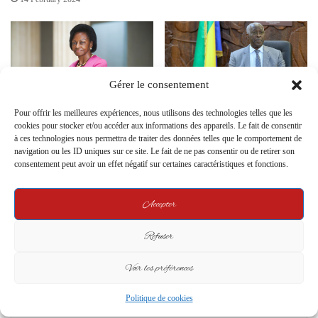
Gérer le consentement
Pour offrir les meilleures expériences, nous utilisons des technologies telles que les
Invalidation des Titres
Eranove Amplifie son Action au
cookies pour stocker et/ou accéder aux informations des appareils. Le fait de consentir
Honorifiques de la Cour
Gabon : Impulsion Majeure
à ces technologies nous permettra de traiter des données telles que le comportement de
Constitutionnelle Gabonaise
pour l’Infrastructure Hydrique
navigation ou les ID uniques sur ce site. Le fait de ne pas consentir ou de retirer son
et Énergétique
2 February 2024
consentement peut avoir un effet négatif sur certaines caractéristiques et fonctions.
26 January 2024
Accepter
Leave a Reply
Refuser
Your email address will not be published.
Required fields are marked
*
Voir les préférences
C
o
Politique de cookies