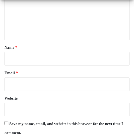
m
m
e
n
t
*
Name
*
Email
*
Website
Save my name, email, and website in this browser for the next time I
comment.