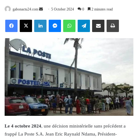
Send
gabonactu24.com
5 October 2024
0
2 minutes read
an
Facebook
X
LinkedIn
Messenger
WhatsApp
Telegram
Share via Email
Print
email
Le 4 octobre 2024
, une décision ministérielle sans précédent a
frappé La Poste S.A. Jean Eric Raynald Ndama, Président-