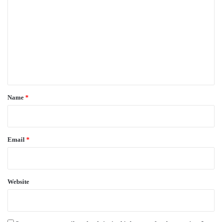
o
m
m
e
n
t
*
Name
*
Email
*
Website