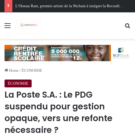
Oligui Nguema au Ghana : Libreville mise sur Accra pour renforcer sa stratégie diplomatique et économique
Menu
Se
Home
/
ÉCONOMIE
ÉCONOMIE
La Poste S.A. : Le PDG
suspendu pour gestion
opaque, vers une refonte
nécessaire ?