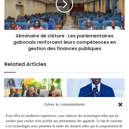
Séminaire de clôture : Les parlementaires
gabonais renforcent leurs compétences en
gestion des finances publiques
Related Articles
Gérer le consentement
Pour offrir les meilleures expériences, nous utilisons des technologies telles que les
Renforcement de la coopération
Renforcer la compétitivité de la
cookies pour stocker et/ou accéder aux informations des appareils. Le fait de consentir
financière : le Président Oligui
ZIS de Nkok : Le Premier
à ces technologies nous permettra de traiter des données telles que le comportement de
Nguema mobilise les bailleurs de
ministre Raymond Ndong Sima