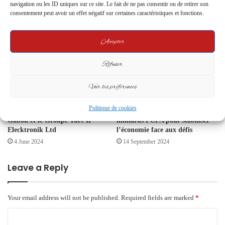
navigation ou les ID uniques sur ce site. Le fait de ne pas consentir ou de retirer son
fonds pour accélérer les grands
affiche ses ambitions
consentement peut avoir un effet négatif sur certaines caractéristiques et fonctions.
projets du Gabon
1 October 2024
27 March 2025
Accepter
Refuser
Voir les préférences
Politique de cookies
Partenariat Prometteur entre le
Budget 2025 du Gabon : 4 204
Gabon et le Groupe Turc IF
milliards FCFA pour stabiliser
Elecktronik Ltd
l’économie face aux défis
4 June 2024
14 September 2024
Leave a Reply
Your email address will not be published.
Required fields are marked
*
C