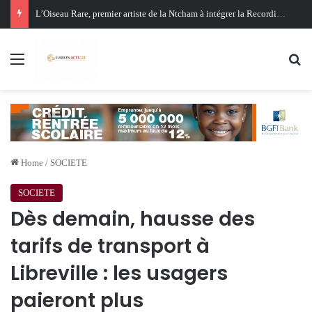
Oligui Nguema au Ghana : Libreville mise sur Accra pour renforcer sa stratégie diplomatique et économique
Menu
Se
Home
/
SOCIETE
SOCIETE
Dès demain, hausse des
tarifs de transport à
Libreville : les usagers
paieront plus