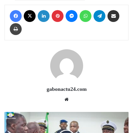
Facebook
X
LinkedIn
Pinterest
Messenger
WhatsApp
Telegram
Share via Email
Print
gabonactu24.com
Website