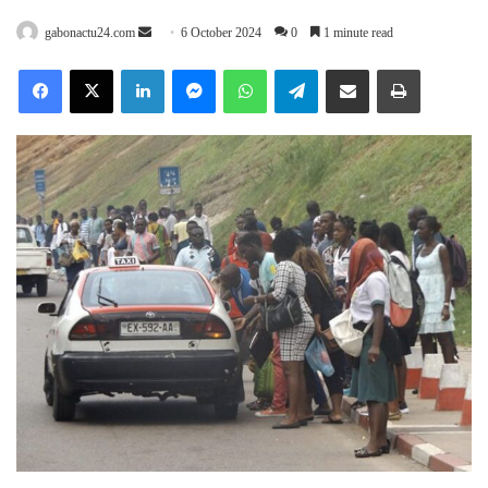
Send
gabonactu24.com
6 October 2024
0
1 minute read
an
Facebook
X
LinkedIn
Messenger
WhatsApp
Telegram
Share via Email
Print
email