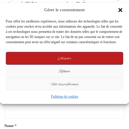
présence de TikTokers et
leurs Diplômes
créateurs de contenu au mépris
Gérer le consentement
11 November 2024
des journalistes professionnels
15 January 2025
Pour offrir les meilleures expériences, nous utilisons des technologies telles que les
cookies pour stocker et/ou accéder aux informations des appareils. Le fait de consentir
à ces technologies nous permettra de traiter des données telles que le comportement de
Leave a Reply
navigation ou les ID uniques sur ce site. Le fait de ne pas consentir ou de retirer son
consentement peut avoir un effet négatif sur certaines caractéristiques et fonctions.
Your email address will not be published.
Required fields are marked
*
Accepter
C
Refuser
o
m
Voir les préférences
m
Politique de cookies
e
n
t
*
Name
*