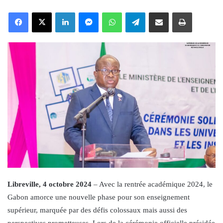
an
Facebook
X
LinkedIn
Messenger
WhatsApp
Telegram
Share via Email
Print
email
Libreville, 4 octobre 2024
– Avec la rentrée académique 2024, le
Gabon amorce une nouvelle phase pour son enseignement
supérieur, marquée par des défis colossaux mais aussi des
perspectives prometteuses. Lors de la cérémonie officielle présidée