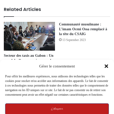
Related Articles
Communauté musulmane :
L’imam Oceni Ossa remplacé à
la tête du CSAIG
13 September 2023
Secteur des taxis au Gabon : Un
scandale d’escroquerie secoue le
transport urbain
Gérer le consentement
5 December 2024
Pour offrir les meilleures expériences, nous utilisons des technologies telles que les
cookies pour stocker et/ou accéder aux informations des appareils. Le fait de consentir
Crise SEEG : Problèmes
à ces technologies nous permettra de traiter des données telles que le comportement de
d’Approvisionnement en Eau et
navigation ou les ID uniques sur ce site. Le fait de ne pas consentir ou de retirer son
Électricité
consentement peut avoir un effet négatif sur certaines caractéristiques et fonctions.
23 October 2023
Accepter
Grève illimitée à la CNNII : 19