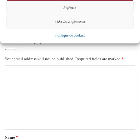
mois de salaires impayés, le SOS
Refuser
désespéré lancé au Président
Oligui Nguema
Voir les préférences
7 January 2026
Politique de cookies
Leave a Reply
Your email address will not be published.
Required fields are marked
*
C
o
m
m
e
n
t
*
Name
*