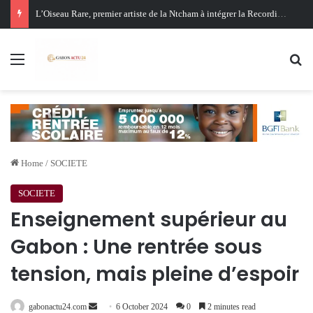
Oligui Nguema au Ghana : Libreville mise sur Accra pour renforcer sa stratégie diplomatique et économique
Menu
Se
Home
/
SOCIETE
SOCIETE
Enseignement supérieur au
Gabon : Une rentrée sous
tension, mais pleine d’espoir
Send
gabonactu24.com
6 October 2024
0
2 minutes read