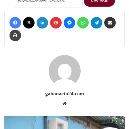
Copy URL
Facebook
X
LinkedIn
Pinterest
Messenger
WhatsApp
Telegram
Share via Email
Print
gabonactu24.com
Website