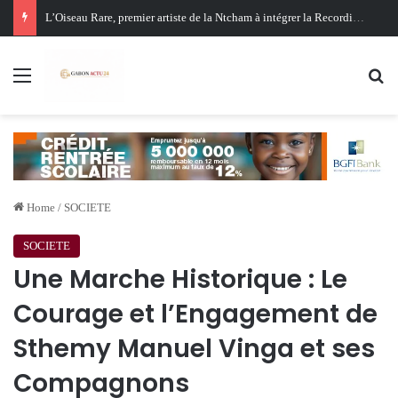
Oligui Nguema au Ghana : Libreville mise sur Accra pour renforcer sa stratégie diplomatique et économique
Menu
Se
Home
/
SOCIETE
SOCIETE
Une Marche Historique : Le
Courage et l’Engagement de
Sthemy Manuel Vinga et ses
Compagnons