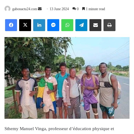
Send
gabonactu24.com
13 June 2024
0
1 minute read
an
Facebook
X
LinkedIn
Messenger
WhatsApp
Telegram
Share via Email
Print
email
Sthemy Manuel Vinga, professeur d’éducation physique et