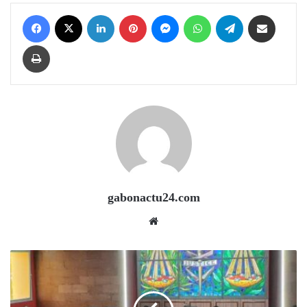
Facebook
X
LinkedIn
Pinterest
Messenger
WhatsApp
Telegram
Share via Email
Print
gabonactu24.com
Website