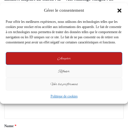
Première Dame Zita Oligui
symbole d’un abandon rural
Nguema soutient la maternité
intolérable
Gérer le consentement
avec un don généreux
29 December 2024
Pour offrir les meilleures expériences, nous utilisons des technologies telles que les
5 May 2024
cookies pour stocker et/ou accéder aux informations des appareils. Le fait de consentir
à ces technologies nous permettra de traiter des données telles que le comportement de
Leave a Reply
navigation ou les ID uniques sur ce site. Le fait de ne pas consentir ou de retirer son
consentement peut avoir un effet négatif sur certaines caractéristiques et fonctions.
Your email address will not be published.
Required fields are marked
*
Accepter
C
Refuser
o
m
Voir les préférences
m
Politique de cookies
e
n
t
*
Name
*