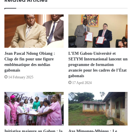
Jean Pascal Ndong Obiang :
L’EM Gabon-Université et
Clap de fin pour une figure
SETYM International lancent un
emblématique des médias
programme de formation
gabonais
avancée pour les cadres de l’État
gabonais
14 February 2025
17 April 2024
Initiative majeure au Gabon : la
Axe Mimongo-Mbigou : Le