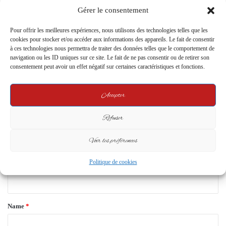
compromettant pour mériter
de quitter leurs établissements
Gérer le consentement
une arrestation internationale ?
après cinq mois de cours
4 August 2025
4 February 2025
Pour offrir les meilleures expériences, nous utilisons des technologies telles que les
cookies pour stocker et/ou accéder aux informations des appareils. Le fait de consentir
Leave a Reply
à ces technologies nous permettra de traiter des données telles que le comportement de
navigation ou les ID uniques sur ce site. Le fait de ne pas consentir ou de retirer son
consentement peut avoir un effet négatif sur certaines caractéristiques et fonctions.
Your email address will not be published.
Required fields are marked
*
Accepter
C
o
Refuser
m
Voir les préférences
m
e
Politique de cookies
n
t
*
Name
*