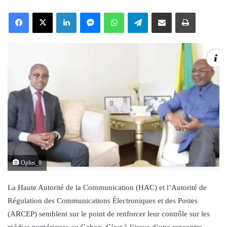
an
Facebook
X
LinkedIn
Messenger
WhatsApp
Telegram
Share via Email
Print
email
Oplus_0
La Haute Autorité de la Communication (HAC) et l’Autorité de
Régulation des Communications Électroniques et des Postes
(ARCEP) semblent sur le point de renforcer leur contrôle sur les
médias numériques au Gabon. C’est à l’issue d’une rencontre,