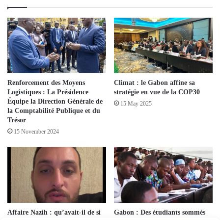
Renforcement des Moyens
Climat : le Gabon affine sa
Logistiques : La Présidence
stratégie en vue de la COP30
Équipe la Direction Générale de
15 May 2025
la Comptabilité Publique et du
Trésor
15 November 2024
Affaire Nazih : qu’avait-il de si
Gabon : Des étudiants sommés