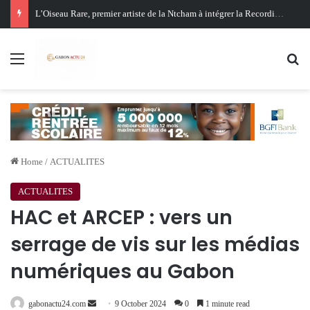
Oligui Nguema au Ghana : Libreville mise sur Accra pour renforcer sa stratégie diplomatique et économique
Menu
Se
Home
/
ACTUALITES
ACTUALITES
HAC et ARCEP : vers un
serrage de vis sur les médias
numériques au Gabon
Send
gabonactu24.com
9 October 2024
0
1 minute read