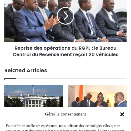
Reprise des opérations du RGPL : le Bureau
Central du Recensement reçoit 20 véhicules
Related Articles
Gérer le consentement
Le Gabon Exclu de l’AGOA
Le Ministre de la Culture et des
Suite aux Sanctions Américaines
Pour offrir les meilleures expériences, nous utilisons des technologies telles que les
Arts rend visite à la Commission
Après le Coup d’État Militaire