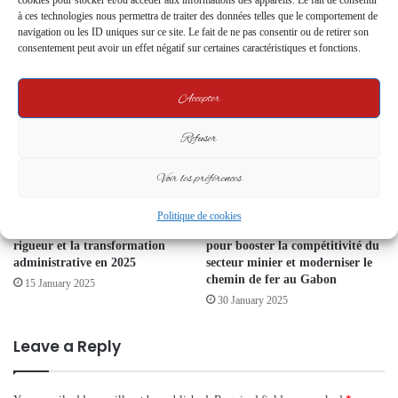
cookies pour stocker et/ou accéder aux informations des appareils. Le fait de consentir
d’Évaluation de la Compétence
à ces technologies nous permettra de traiter des données telles que le comportement de
5 January 2024
Linguistique des Candidats à
navigation ou les ID uniques sur ce site. Le fait de ne pas consentir ou de retirer son
l’Élection Présidentielle
consentement peut avoir un effet négatif sur certaines caractéristiques et fonctions.
6 March 2025
Accepter
Refuser
Voir les préférences
Présentation des vœux au
Le Président Oligui Nguema
Politique de cookies
Premier ministre : cap sur la
s’engage avec le groupe Eramet
rigueur et la transformation
pour booster la compétitivité du
administrative en 2025
secteur minier et moderniser le
chemin de fer au Gabon
15 January 2025
30 January 2025
Leave a Reply