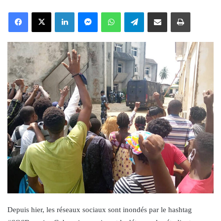
an
Facebook
X
LinkedIn
Messenger
WhatsApp
Telegram
Share via Email
Print
email
Depuis hier, les réseaux sociaux sont inondés par le hashtag