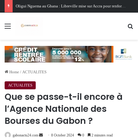
Oligui Nguema au Ghana : Libreville mise sur Accra pour renforcer sa stratégie diplomatique et économique
Menu
Se
Home
/
ACTUALITES
ACTUALITES
Que se passe-t-il encore à
l’Agence Nationale des
Bourses du Gabon ?
Send
gabonactu24.com
8 October 2024
0
2 minutes read