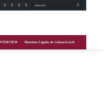
Facebook
X
Instagram
Switch skin
Search
for
INTERVIEW
Mentions Légales de GabonActu24