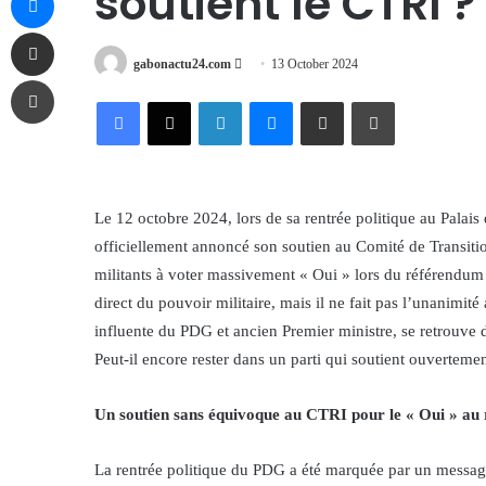
soutient le CTRI ?
Share via Email
Send
gabonactu24.com
13 October 2024
Print
an
Facebook
X
LinkedIn
Messenger
Share via Email
Print
email
Le 12 octobre 2024, lors de sa rentrée politique au Palai
officiellement annoncé son soutien au Comité de Transitio
militants à voter massivement « Oui » lors du référendum 
direct du pouvoir militaire, mais il ne fait pas l’unanimité
influente du PDG et ancien Premier ministre, se retrouve d
Peut-il encore rester dans un parti qui soutient ouverteme
Un soutien sans équivoque au CTRI pour le « Oui » au
La rentrée politique du PDG a été marquée par un message f