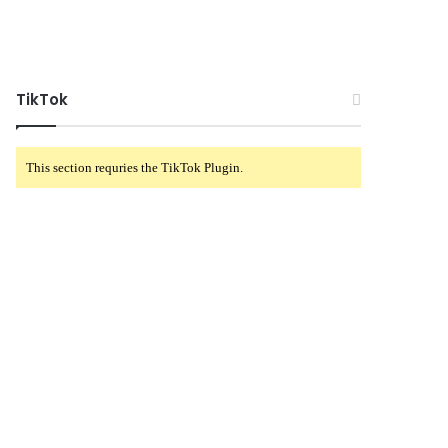
TikTok
This section requries the TikTok Plugin.