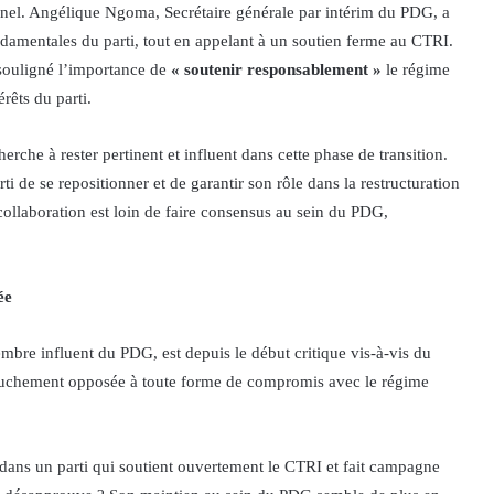
nnel. Angélique Ngoma, Secrétaire générale par intérim du PDG, a
fondamentales du parti, tout en appelant à un soutien ferme au CTRI.
souligné l’importance de
« soutenir responsablement »
le régime
érêts du parti.
rche à rester pertinent et influent dans cette phase de transition.
i de se repositionner et de garantir son rôle dans la restructuration
 collaboration est loin de faire consensus au sein du PDG,
ée
bre influent du PDG, est depuis le début critique vis-à-vis du
farouchement opposée à toute forme de compromis avec le régime
er dans un parti qui soutient ouvertement le CTRI et fait campagne