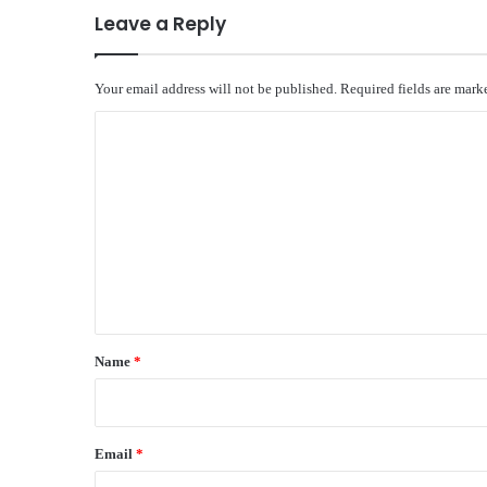
Leave a Reply
Your email address will not be published.
Required fields are mar
C
o
m
m
e
n
t
*
Name
*
Email
*