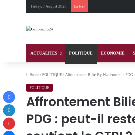
Friday, 7 August 2026
En bref
ACTUALITES
POLITIQUE
ÉCONOMIE
Home
/
POLITIQUE
/
Affrontement Bilie-By-Nze contre le PDG : p
POLITIQUE
Facebook
Affrontement Bili
LinkedIn
PDG : peut-il rest
Pinterest
Messenger