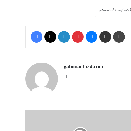
Facebook
X
LinkedIn
Pinterest
Messenger
Share via Email
Prin
gabonactu24.com
Website