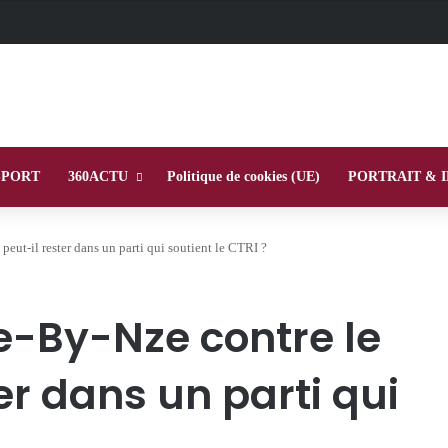
SPORT
360ACTU
Politique de cookies (UE)
PORTRAIT & 
eut-il rester dans un parti qui soutient le CTRI ?
e-By-Nze contre le
er dans un parti qui