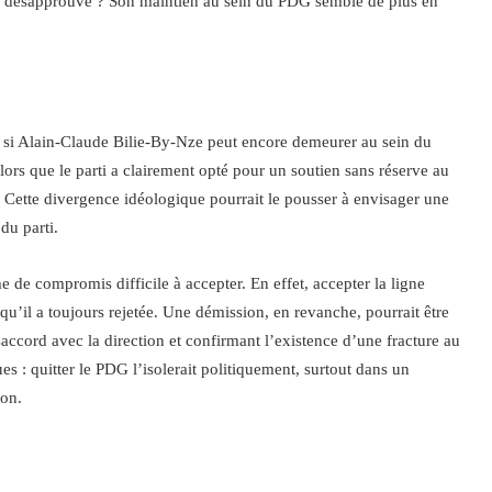
il désapprouve ? Son maintien au sein du PDG semble de plus en
ir si Alain-Claude Bilie-By-Nze peut encore demeurer au sein du
ors que le parti a clairement opté pour un soutien sans réserve au
 Cette divergence idéologique pourrait le pousser à envisager une
du parti.
e de compromis difficile à accepter. En effet, accepter la ligne
 qu’il a toujours rejetée. Une démission, en revanche, pourrait être
cord avec la direction et confirmant l’existence d’une fracture au
s : quitter le PDG l’isolerait politiquement, surtout dans un
ion.