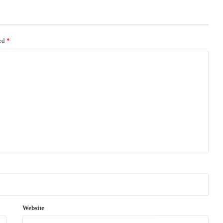
ked
*
Website