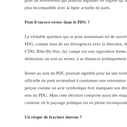
pour un référendum qui pourrait légitimer un régime qu’
plus incompatible avec la ligne actuelle du parti.
Peut-il encore rester dans le PDG ?
La véritable question qui se pose maintenant est de savo
PDG, compte tenu de ses divergences avec la direction. Al
CTRI, Bilie-By-Nze, lui, campe sur une opposition ferme.
démission, ou tout au moins, à se distancer politiquement 
Rester au sein du PDG pourrait signifier pour lui une form
officielle du parti reviendrait à cautionner une orientation
perçue comme un acte symbolique fort, marquant son désac
sein du PDG. Mais cette décision comporte aussi des risque
contexte où le paysage politique est en pleine recomposit
Un risque de fracture interne ?