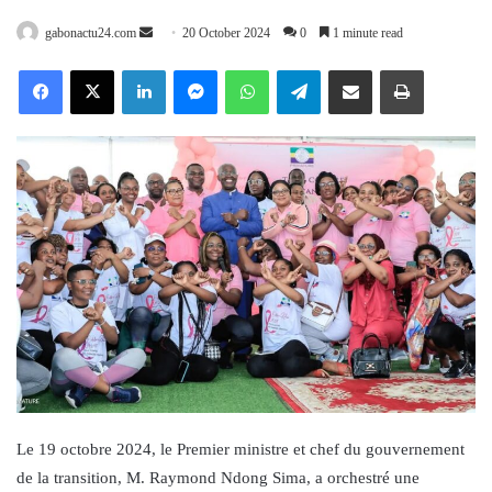
Send
gabonactu24.com
20 October 2024
0
1 minute read
an
Facebook
X
LinkedIn
Messenger
WhatsApp
Telegram
Share via Email
Print
email
Le 19 octobre 2024, le Premier ministre et chef du gouvernement
de la transition, M. Raymond Ndong Sima, a orchestré une