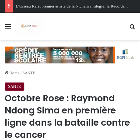
Oligui Nguema au Ghana : Libreville mise sur Accra pour renforcer sa stratégie diplomatique et économique
Menu
Se
Home
/
SANTE
SANTE
Octobre Rose : Raymond
Ndong Sima en première
ligne dans la bataille contre
le cancer