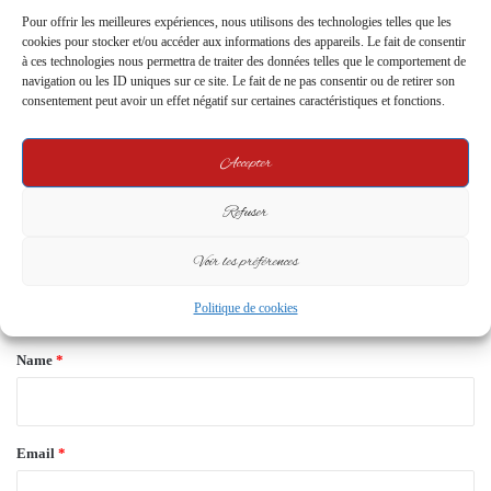
Leave a Reply
Pour offrir les meilleures expériences, nous utilisons des technologies telles que les
cookies pour stocker et/ou accéder aux informations des appareils. Le fait de consentir
à ces technologies nous permettra de traiter des données telles que le comportement de
navigation ou les ID uniques sur ce site. Le fait de ne pas consentir ou de retirer son
Your email address will not be published.
Required fields are marked
*
consentement peut avoir un effet négatif sur certaines caractéristiques et fonctions.
C
o
Accepter
m
Refuser
m
e
Voir les préférences
n
Politique de cookies
t
*
Name
*
Email
*