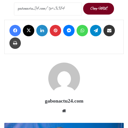
Copy URL
Facebook
X
LinkedIn
Pinterest
Messenger
WhatsApp
Telegram
Share via Email
Print
gabonactu24.com
Website