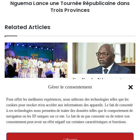
Nguema Lance une Tournée Républicaine dans
Trois Provinces
Related Articles
Guy Nzouba Ndama : entre
Le PDG, une résilience
posture d’autonomie et
Gérer le consentement
inattendue
ambiguïté stratégique face à
4 September 2024
l’UDB
Pour offrir les meilleures expériences, nous utilisons des technologies telles que les
cookies pour stocker et/ou accéder aux informations des appareils. Le fait de consentir
16 July 2025
à ces technologies nous permettra de traiter des données telles que le comportement de
navigation ou les ID uniques sur ce site. Le fait de ne pas consentir ou de retirer son
consentement peut avoir un effet négatif sur certaines caractéristiques et fonctions.
Accepter