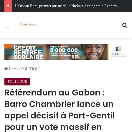
Oligui Nguema au Ghana : Libreville mise sur Accra pour renforcer sa stratégie diplomatique et économique
Menu
Se
Home
/
POLITIQUE
POLITIQUE
Référendum au Gabon :
Barro Chambrier lance un
appel décisif à Port-Gentil
pour un vote massif en