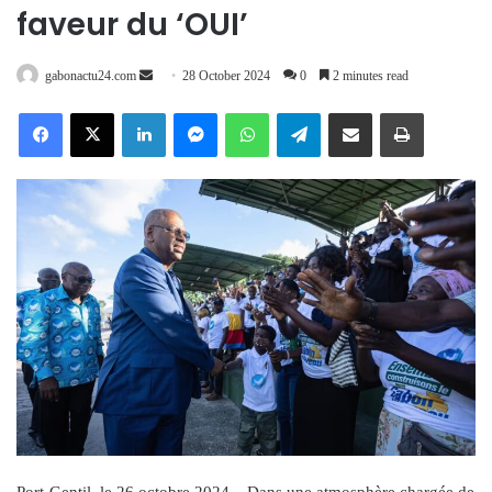
faveur du ‘OUI’
Send
gabonactu24.com
28 October 2024
0
2 minutes read
an
Facebook
X
LinkedIn
Messenger
WhatsApp
Telegram
Share via Email
Print
email
Port-Gentil, le 26 octobre 2024 – Dans une atmosphère chargée de