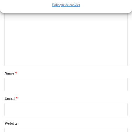
Politique de cookies
C
o
m
m
e
n
t
*
Name
*
Email
*
Website