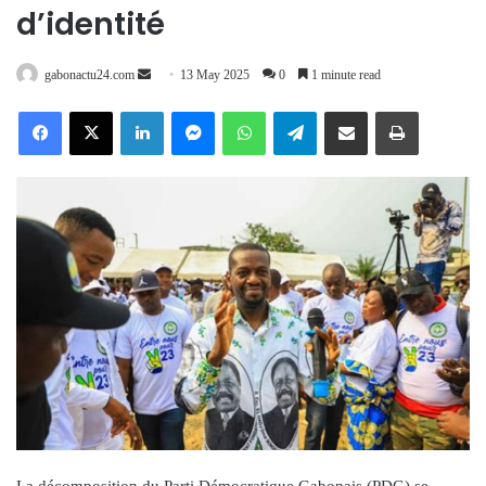
d’identité
Send
gabonactu24.com
13 May 2025
0
1 minute read
an
Facebook
X
LinkedIn
Messenger
WhatsApp
Telegram
Share via Email
Print
email
La décomposition du Parti Démocratique Gabonais (PDG) se