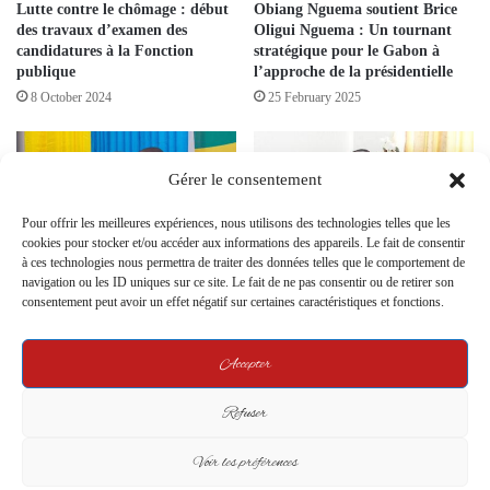
Lutte contre le chômage : début
Obiang Nguema soutient Brice
des travaux d’examen des
Oligui Nguema : Un tournant
candidatures à la Fonction
stratégique pour le Gabon à
publique
l’approche de la présidentielle
8 October 2024
25 February 2025
Gérer le consentement
Pour offrir les meilleures expériences, nous utilisons des technologies telles que les
cookies pour stocker et/ou accéder aux informations des appareils. Le fait de consentir
à ces technologies nous permettra de traiter des données telles que le comportement de
Le PLC Lève le Rideau sur sa
Présidentielle 2025 : Oligui
navigation ou les ID uniques sur ce site. Le fait de ne pas consentir ou de retirer son
Rentrée Politique, Appelant à
Nguema s’entoure des vestiges
consentement peut avoir un effet négatif sur certaines caractéristiques et fonctions.
l’Unité et au Progrès
du système Bongo, la rupture
attendra
5 November 2024
Accepter
27 March 2025
Refuser
Leave a Reply
Voir les préférences
Your email address will not be published.
Required fields are marked
*