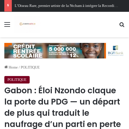
Oligui Nguema au Ghana : Libreville mise sur Accra pour renforcer sa stratégie diplomatique et économique
Menu
Se
Home
/
POLITIQUE
POLITIQUE
Gabon : Éloi Nzondo claque
la porte du PDG — un départ
de plus qui traduit le
naufrage d’un parti en perte