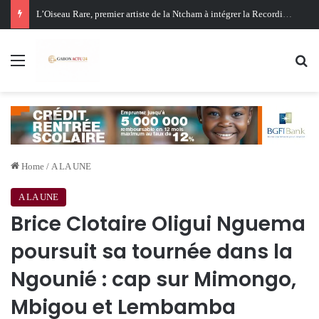
Oligui Nguema au Ghana : Libreville mise sur Accra pour renforcer sa stratégie diplomatique et économique
Menu
Se
Home
/
A LA UNE
A LA UNE
Brice Clotaire Oligui Nguema
poursuit sa tournée dans la
Ngounié : cap sur Mimongo,
Mbigou et Lembamba