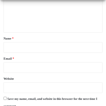
m
m
e
n
t
*
Name
*
Email
*
Website
Save my name, email, and website in this browser for the next time I
comment.