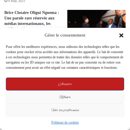
9 May 2025
Brice Clotaire Oligui Nguema :
Une parole rare réservée aux
médias internationaux, les
médias nationaux en attente
Gérer le consentement
15 February 2025
Pour offrir les meilleures expériences, nous utilisons des technologies telles que les
Gabon : Ali Bongo exilé en
cookies pour stocker et/ou accéder aux informations des appareils. Le fait de consentir
Angola, sa famille également
à ces technologies nous permettra de traiter des données telles que le comportement de
transférée sous discrétion
navigation ou les ID uniques sur ce site. Le fait de ne pas consentir ou de retirer son
diplomatique
consentement peut avoir un effet négatif sur certaines caractéristiques et fonctions.
16 May 2025
Accepter
Leave a Reply
Refuser
Your email address will not be published.
Required fields are marked
*
Voir les préférences
C
Politique de cookies
o