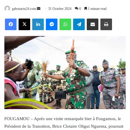
Send
gabonactu24.com
31 October 2024
0
1 minute read
an
Facebook
X
LinkedIn
Messenger
WhatsApp
Telegram
Share via Email
Print
email
FOUGAMOU – Après une visite remarquée hier à Fougamou, le
Président de la Transition, Brice Clotaire Oligui Nguema, poursuit