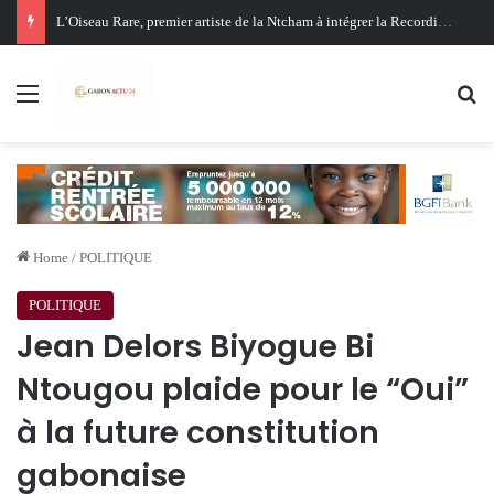
Oligui Nguema au Ghana : Libreville mise sur Accra pour renforcer sa stratégie diplomatique et économique
Menu
Se
Home
/
POLITIQUE
POLITIQUE
Jean Delors Biyogue Bi
Ntougou plaide pour le “Oui”
à la future constitution
gabonaise