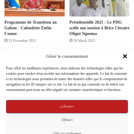
Programme de Transition au
Présidentielle 2025 : Le PDG
Gabon : Calendrier Enfin
scelle son soutien à Brice Clotaire
Connu
Oligui Nguema
13 November 2023
28 March 2025
Gérer le consentement
Pour offrir les meilleures expériences, nous utilisons des technologies telles que les
cookies pour stocker et/ou accéder aux informations des appareils. Le fait de consentir
à ces technologies nous permettra de traiter des données telles que le comportement de
navigation ou les ID uniques sur ce site. Le fait de ne pas consentir ou de retirer son
Bilie-By-Nze réclame une
consentement peut avoir un effet négatif sur certaines caractéristiques et fonctions.
Les résultats du référendum
Commission vérité-réconciliation
gabonais entre les mains de la
pour faire la lumière sur les
Cour constitutionnelle
Accepter
morts de 2016
22 November 2024
7 October 2024
Refuser
Leave a Reply
Voir les préférences