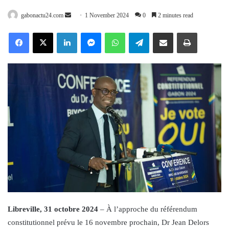
Send
gabonactu24.com
1 November 2024
0
2 minutes read
an
Facebook
X
LinkedIn
Messenger
WhatsApp
Telegram
Share via Email
Print
email
Libreville, 31 octobre 2024
– À l’approche du référendum
constitutionnel prévu le 16 novembre prochain, Dr Jean Delors