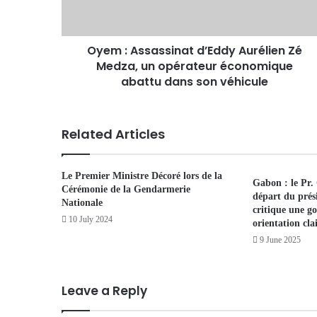
Oyem : Assassinat d’Eddy Aurélien Zé
Medza, un opérateur économique
abattu dans son véhicule
Related Articles
Le Premier Ministre Décoré lors de la
Gabon : le Pr.
Cérémonie de la Gendarmerie
départ du prés
Nationale
critique une g
10 July 2024
orientation cla
9 June 2025
Leave a Reply