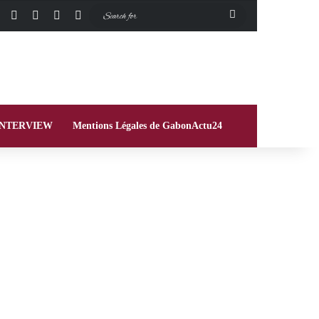
Facebook
X
Instagram
Switch skin
Search
for
INTERVIEW
Mentions Légales de GabonActu24