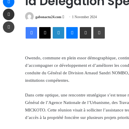
la Délégation Spé
Share via Email
Send
gabonactu24.com
1 November 2024
Print
an
Facebook
X
LinkedIn
Messenger
Share via Email
Print
email
Owendo, commune en plein essor démographique, continue 
d’accompagner ce développement et d’améliorer les conditi
conduite du Général de Division Arnaud Sandri NOMBO, inte
institutions compétentes.
Dans cette optique, une rencontre stratégique s’est tenu
Général de l’Agence Nationale de l’Urbanisme, des Tra
MICKOTO. Cette réunion visait à solliciter l’assistance
d’accès à la propriété foncière sur plusieurs projets prior