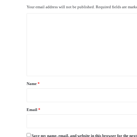
Your email address will not be published.
Required fields are mar
C
o
m
m
e
n
t
*
Name
*
Email
*
Save my name, email, and website in this browser for the nex