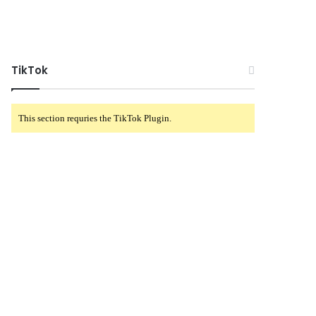
TikTok
This section requries the TikTok Plugin.