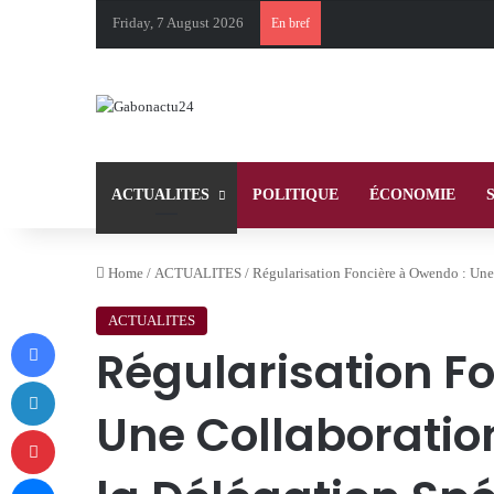
Friday, 7 August 2026
En bref
ACTUALITES
POLITIQUE
ÉCONOMIE
Home
/
ACTUALITES
/
Régularisation Foncière à Owendo : Une
ACTUALITES
Facebook
Régularisation F
LinkedIn
Une Collaboratio
Pinterest
Messenger