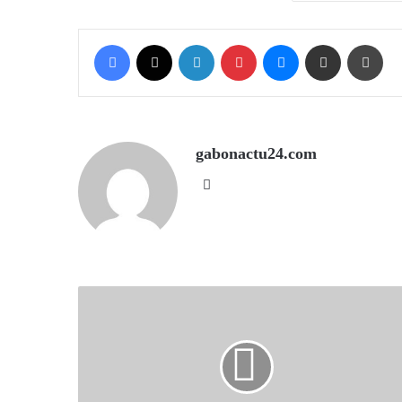
Facebook
X
LinkedIn
Pinterest
Messenger
Share via Email
Prin
gabonactu24.com
Website