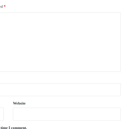
ked
*
Website
t time I comment.