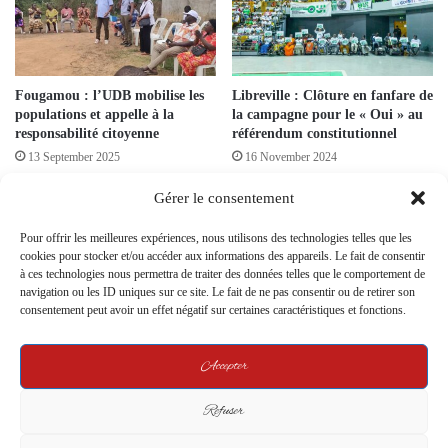
Fougamou : l’UDB mobilise les
Libreville : Clôture en fanfare de
populations et appelle à la
la campagne pour le « Oui » au
responsabilité citoyenne
référendum constitutionnel
13 September 2025
16 November 2024
Gérer le consentement
Pour offrir les meilleures expériences, nous utilisons des technologies telles que les
cookies pour stocker et/ou accéder aux informations des appareils. Le fait de consentir
à ces technologies nous permettra de traiter des données telles que le comportement de
navigation ou les ID uniques sur ce site. Le fait de ne pas consentir ou de retirer son
consentement peut avoir un effet négatif sur certaines caractéristiques et fonctions.
Les Ressortissants de l’Ogoulou
Gabon : RÉAGIR ou l’art de
Réaffirment Leur Soutien au
disparaître sans fracas
Président de la Transition lors
30 March 2026
Accepter
d’une Réunion à Libreville
23 September 2024
Refuser