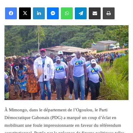
an
Facebook
X
LinkedIn
Messenger
WhatsApp
Telegram
Share via Email
Print
email
À Mimongo, dans le département de l’Ogoulou, le Parti
Démocratique Gabonais (PDG) a marqué un coup d’éclat en
mobilisant une foule impressionnante en faveur du référendum
constitutionnel. Portée par la présence de figures politiques telles