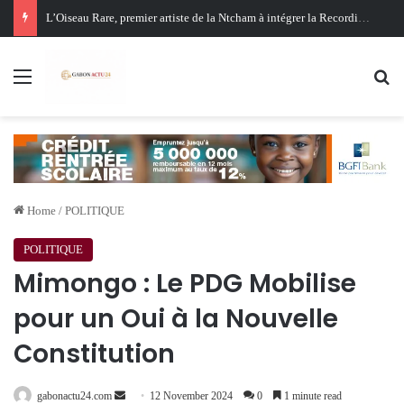
Oligui Nguema au Ghana : Libreville mise sur Accra pour renforcer sa stratégie diplomatique et économique
Menu
Se
Home
/
POLITIQUE
POLITIQUE
Mimongo : Le PDG Mobilise
pour un Oui à la Nouvelle
Constitution
Send
gabonactu24.com
12 November 2024
0
1 minute read