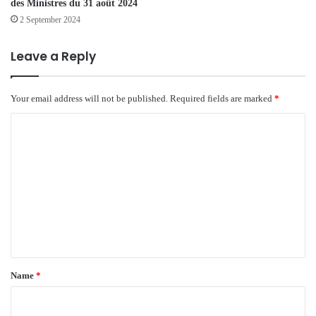
des Ministres du 31 août 2024
2 September 2024
Leave a Reply
Your email address will not be published.
Required fields are marked
*
C
o
m
m
e
n
t
*
Name
*