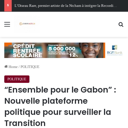
Oligui Nguema au Ghana : Libreville mise sur Accra pour renforcer sa stratégie diplomatique et économique
Menu
Se
Home
/
POLITIQUE
POLITIQUE
“Ensemble pour le Gabon” :
Nouvelle plateforme
politique pour surveiller la
Transition