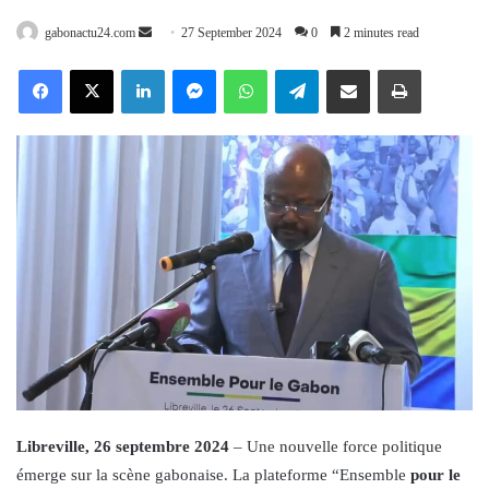
Send
gabonactu24.com
27 September 2024
0
2 minutes read
an
Facebook
X
LinkedIn
Messenger
WhatsApp
Telegram
Share via Email
Print
email
Libreville, 26 septembre 2024
– Une nouvelle force politique
émerge sur la scène gabonaise. La plateforme “Ensemble
pour le