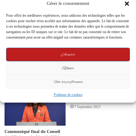
Related Articles
Gérer le consentement
Pour offrir les meilleures expériences, nous utilisons des technologies telles que les
cookies pour stocker et/ou accéder aux informations des appareils. Le fait de consentir
à ces technologies nous permettra de traiter des données telles que le comportement de
navigation ou les ID uniques sur ce site. Le fait de ne pas consentir ou de retirer son
consentement peut avoir un effet négatif sur certaines caractéristiques et fonctions.
Accepter
Programme de Transition au
Serment des Nouveaux
Gabon : Calendrier Enfin
Ambassadeurs : Un Engagement
Refuser
Connu
pour une Diplomatie Gabonaise
Renforcée
13 November 2023
Voir les préférences
7 August 2024
Ali Bongo pourrait être exilé au
Politique de cookies
Maroc, selon la CEEAC.
7 September 2023
Communiqué final du Conseil