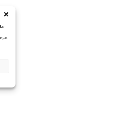
cker
e
ne pas