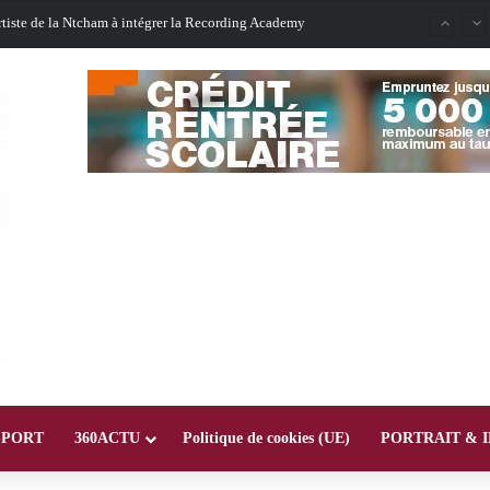
rtiste de la Ntcham à intégrer la Recording Academy
SPORT
360ACTU
Politique de cookies (UE)
PORTRAIT & 