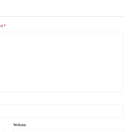
ked
*
Website