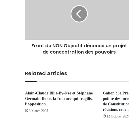
Front du NON Objectif dénonce un projet
de concentration des pouvoirs
Related Articles
Alain-Claude Bilie-By-Nze et Stéphane
Gabon : le Pré
Germain Iloko, la fracture qui fragilise
pointe des inco
l’opposition
de Constitution
révisions crucia
3 March 2025
12 October 202