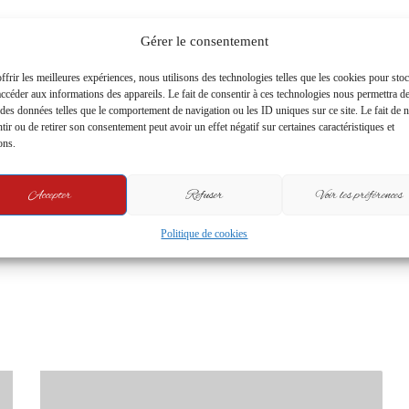
Gérer le consentement
Copy URL
ffrir les meilleures expériences, nous utilisons des technologies telles que les cookies pour sto
accéder aux informations des appareils. Le fait de consentir à ces technologies nous permettra d
r des données telles que le comportement de navigation ou les ID uniques sur ce site. Le fait de 
t
tir ou de retirer son consentement peut avoir un effet négatif sur certaines caractéristiques et
ons.
Accepter
Refuser
Voir les préférences
Politique de cookies