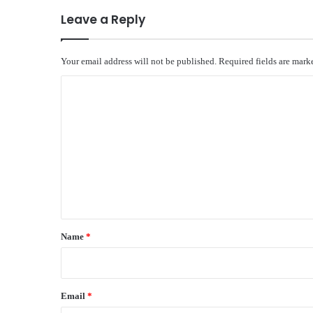
Leave a Reply
Your email address will not be published.
Required fields are mar
C
o
m
m
e
n
t
*
Name
*
Email
*