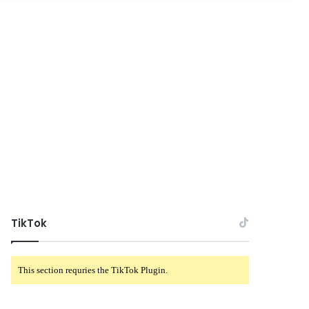
TikTok
This section requries the TikTok Plugin.