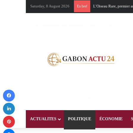
L’Oiseau Rare, premier a
Saturday, 8 August 2026
En bref
Facebook
LinkedIn
Pinterest
ACTUALITES
POLITIQUE
ÉCONOMIE
Messenger