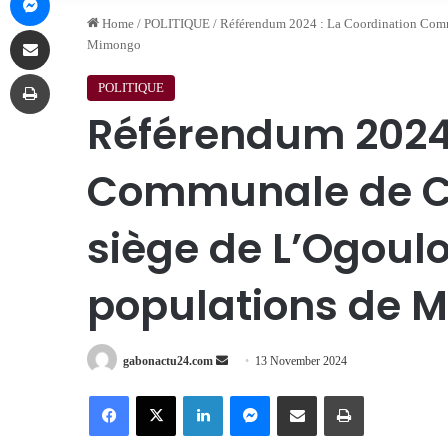
Home
/
POLITIQUE
/
Référendum 2024 : La Coordination Comm
Share via Email
Mimongo
Print
POLITIQUE
Référendum 2024 
Communale de C
siège de L’Ogoulo
populations de 
Send
gabonactu24.com
13 November 2024
an
Facebook
X
LinkedIn
Messenger
Share via Email
Print
email