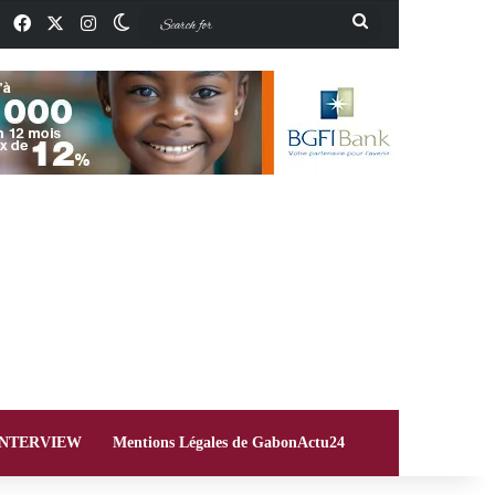
Facebook
X
Instagram
Switch skin
Search
for
INTERVIEW
Mentions Légales de GabonActu24