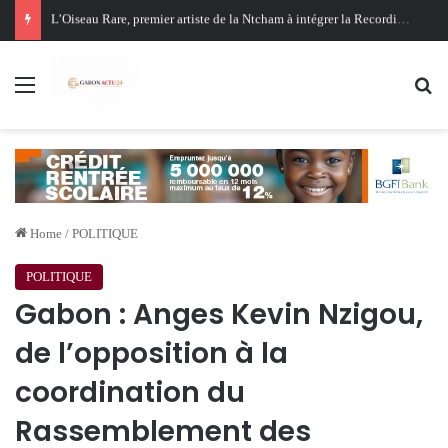
Oligui Nguema au Ghana : Libreville mise sur Accra pour renforcer sa stratégie diplomatique et économique
Menu
Se
Home
/
POLITIQUE
POLITIQUE
Gabon : Anges Kevin Nzigou,
de l’opposition à la
coordination du
Rassemblement des