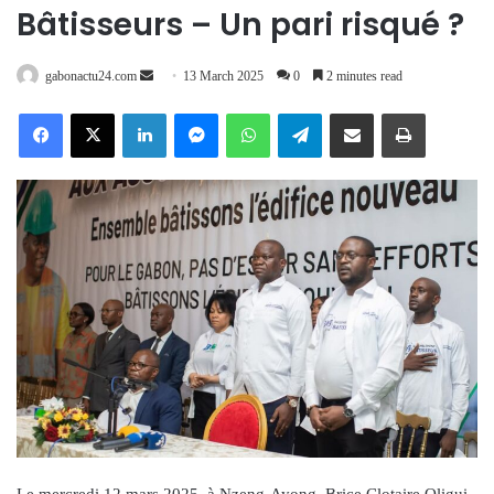
Bâtisseurs – Un pari risqué ?
Send
gabonactu24.com
13 March 2025
0
2 minutes read
an
Facebook
X
LinkedIn
Messenger
WhatsApp
Telegram
Share via Email
Print
email
Le mercredi 12 mars 2025, à Nzeng-Ayong, Brice Clotaire Oligui