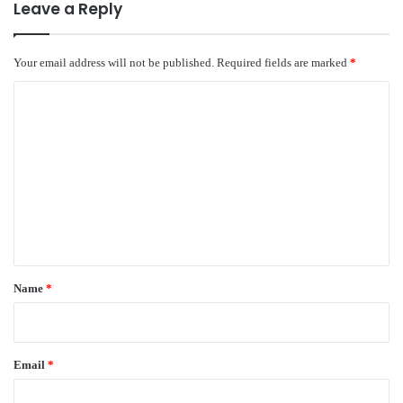
Leave a Reply
Your email address will not be published.
Required fields are marked
*
C
o
m
m
e
n
t
*
Name
*
Email
*