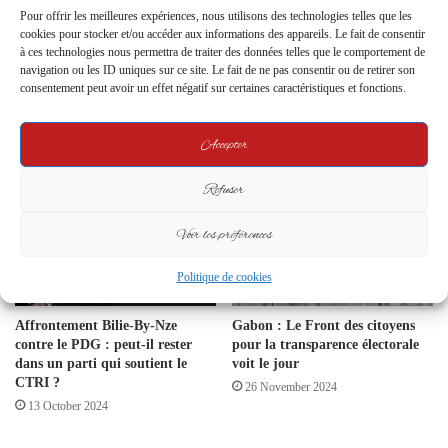
Pour offrir les meilleures expériences, nous utilisons des technologies telles que les
cookies pour stocker et/ou accéder aux informations des appareils. Le fait de consentir
à ces technologies nous permettra de traiter des données telles que le comportement de
navigation ou les ID uniques sur ce site. Le fait de ne pas consentir ou de retirer son
Tournée interprovinciale du
Gabon – Félicitations ou
consentement peut avoir un effet négatif sur certaines caractéristiques et fonctions.
PDG dans la Ngounié :
capitulation ? Le PDG salue la
démonstration de façade et
naissance du parti présidentiel
malaise latent dans les rangs
UDB
Accepter
24 May 2025
8 July 2025
Refuser
Voir les préférences
Politique de cookies
Affrontement Bilie-By-Nze
Gabon : Le Front des citoyens
contre le PDG : peut-il rester
pour la transparence électorale
dans un parti qui soutient le
voit le jour
CTRI ?
26 November 2024
13 October 2024