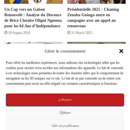
Un Cap vers un Gabon
Présidentielle 2025 : Chaning
Renouvelé : Analyse du Discours
Zenaba Gninga entre en
de Brice Clotaire Oligui Nguema
campagne avec un appel au
pour les 64 Ans d’Indépendance
renouveau
19 August 2024
31 March 2025
Gérer le consentement
Pour offrir les meilleures expériences, nous utilisons des technologies telles que les
cookies pour stocker et/ou accéder aux informations des appareils. Le fait de consentir
à ces technologies nous permettra de traiter des données telles que le comportement de
navigation ou les ID uniques sur ce site. Le fait de ne pas consentir ou de retirer son
Référendum au Gabon : Une
Présidentielle du 12 avril : Ondo
consentement peut avoir un effet négatif sur certaines caractéristiques et fonctions.
campagne d’envergure
Ossa tire la sonnette d’alarme et
présidentielle juste pour voter le
prédit un chaos programmé
oui ou le non
31 March 2025
Accepter
5 November 2024
Refuser
Leave a Reply
Voir les préférences