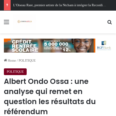
Oligui Nguema au Ghana : Libreville mise sur Accra pour renforcer sa stratégie diplomatique et économique
Menu
Se
Home
/
POLITIQUE
POLITIQUE
Albert Ondo Ossa : une
analyse qui remet en
question les résultats du
référendum