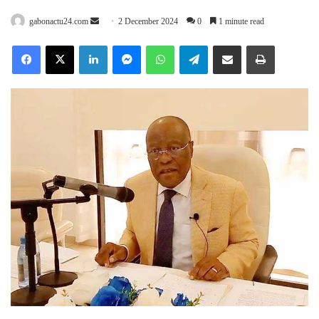
Send
gabonactu24.com
2 December 2024
0
1 minute read
an
Facebook
X
LinkedIn
Messenger
WhatsApp
Telegram
Share via Email
Print
email