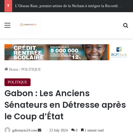
Oligui Nguema au Ghana : Libreville mise sur Accra pour renforcer sa stratégie diplomatique et économique
Menu
Se
Home
/
POLITIQUE
POLITIQUE
Gabon : Les Anciens
Sénateurs en Détresse après
le Coup d’État
Send
gabonactu24.com
23 July 2024
0
1 minute read