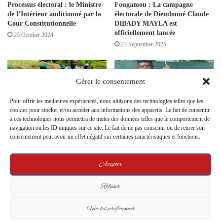
Processus électoral : le Ministre
Fougamou : La campagne
de l’Intérieur auditionné par la
électorale de Dieudonné Claude
Cour Constitutionnelle
DIBADY MAYLA est
officiellement lancée
25 October 2024
23 September 2025
Gérer le consentement
Pour offrir les meilleures expériences, nous utilisons des technologies telles que les
cookies pour stocker et/ou accéder aux informations des appareils. Le fait de consentir
à ces technologies nous permettra de traiter des données telles que le comportement de
Présidentielle 2025 – Mimongo
Le Président de la transition
navigation ou les ID uniques sur ce site. Le fait de ne pas consentir ou de retirer son
Lancement des causeries de
Dévoile les Dysfonctionnements
consentement peut avoir un effet négatif sur certaines caractéristiques et fonctions.
proximité : une campagne au
du Régime Ali Bongo à
plus près des citoyens
Franceville
Accepter
11 April 2025
19 July 2024
Refuser
Leave a Reply
Voir les préférences
Your email address will not be published.
Required fields are marked
*