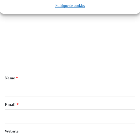
Politique de cookies
C
o
m
m
e
n
t
*
Name
*
Email
*
Website