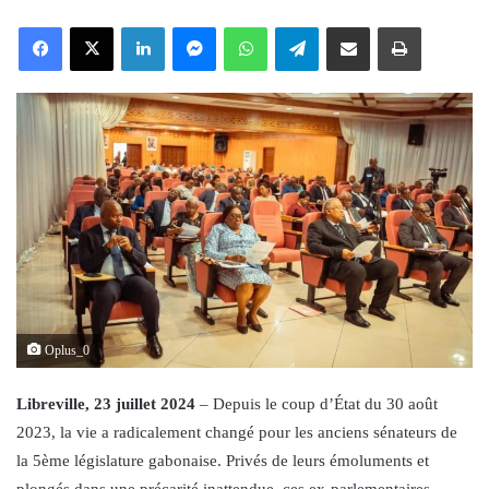
an
Facebook
X
LinkedIn
Messenger
WhatsApp
Telegram
Share via Email
Print
email
Oplus_0
Libreville, 23 juillet 2024
– Depuis le coup d’État du 30 août
2023, la vie a radicalement changé pour les anciens sénateurs de
la 5ème législature gabonaise. Privés de leurs émoluments et
plongés dans une précarité inattendue, ces ex-parlementaires