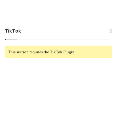
TikTok
This section requries the TikTok Plugin.