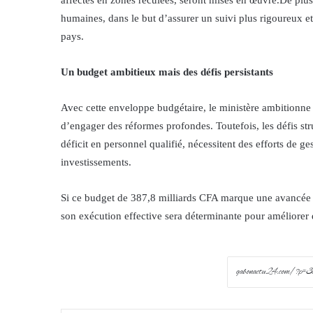
affectés en zones reculées, seront mises en œuvre.De plus, 
humaines, dans le but d’assurer un suivi plus rigoureux et
pays.
Un budget ambitieux mais des défis persistants
Avec cette enveloppe budgétaire, le ministère ambitionne 
d’engager des réformes profondes. Toutefois, les défis stru
déficit en personnel qualifié, nécessitent des efforts de g
investissements.
Si ce budget de 387,8 milliards CFA marque une avancée n
son exécution effective sera déterminante pour améliorer