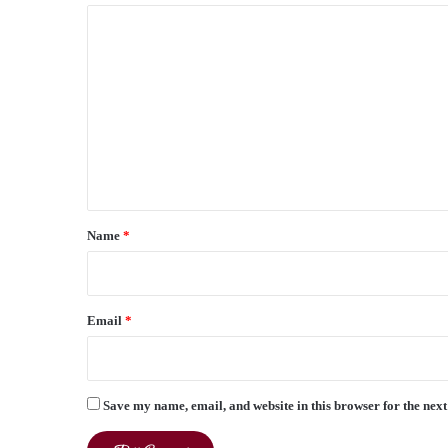
C
o
m
m
e
n
t
*
Name
*
Email
*
Save my name, email, and website in this browser for the nex