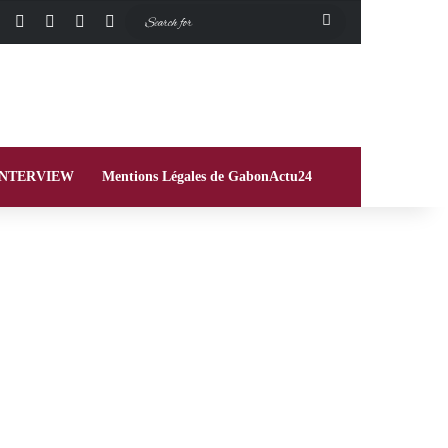
Facebook
X
Instagram
Switch skin
Search
for
INTERVIEW
Mentions Légales de GabonActu24