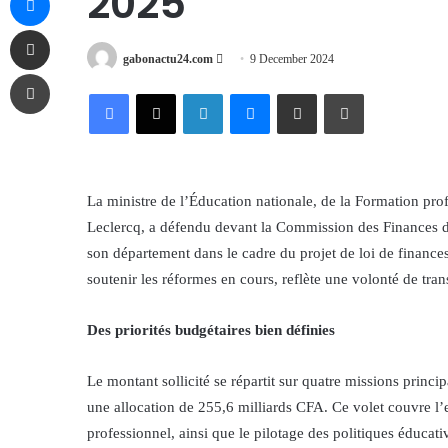
2025
Share via Email
Send
gabonactu24.com
9 December 2024
Print
an
Facebook
X
LinkedIn
Messenger
Share via Email
Print
email
La ministre de l’Éducation nationale, de la Formation pr
Leclercq, a défendu devant la Commission des Finances d
son département dans le cadre du projet de loi de finance
soutenir les réformes en cours, reflète une volonté de tr
Des priorités budgétaires bien définies
Le montant sollicité se répartit sur quatre missions princi
une allocation de 255,6 milliards CFA. Ce volet couvre l’
professionnel, ainsi que le pilotage des politiques éducati