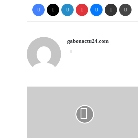
Facebook
X
LinkedIn
Pinterest
Messenger
Share via Email
Prin
gabonactu24.com
Website