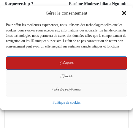
Karpowership ?
Pacôme Modeste Idiata Nguimbi
rendent compte de leur action
19 March 2026
Gérer le consentement
parlementaire à la diaspora de
Mouila
Pour offrir les meilleures expériences, nous utilisons des technologies telles que les
2 weeks ago
cookies pour stocker et/ou accéder aux informations des appareils. Le fait de consentir
à ces technologies nous permettra de traiter des données telles que le comportement de
navigation ou les ID uniques sur ce site. Le fait de ne pas consentir ou de retirer son
Leave a Reply
consentement peut avoir un effet négatif sur certaines caractéristiques et fonctions.
Your email address will not be published.
Required fields are marked
*
Accepter
C
Refuser
o
m
Voir les préférences
m
Politique de cookies
e
n
t