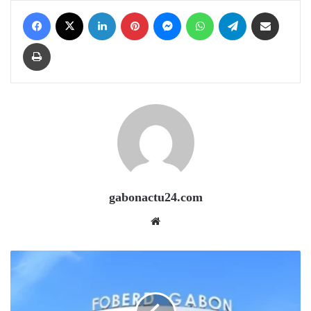
Facebook
X
LinkedIn
Pinterest
Messenger
WhatsApp
Telegram
Share via Email
Print
gabonactu24.com
Website