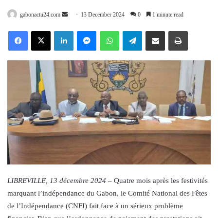
Send
gabonactu24.com
13 December 2024
0
1 minute read
an
Facebook
X
LinkedIn
Messenger
WhatsApp
Telegram
Share via Email
Print
email
LIBREVILLE, 13 décembre 2024
– Quatre mois après les festivités
marquant l’indépendance du Gabon, le Comité National des Fêtes
de l’Indépendance (CNFI) fait face à un sérieux problème