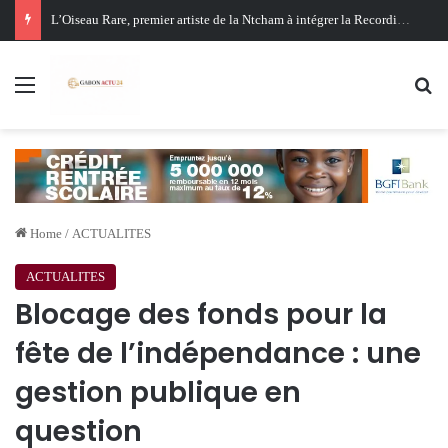
Oligui Nguema au Ghana : Libreville mise sur Accra pour renforcer sa stratégie diplomatique et économique
Menu
Se
Home
/
ACTUALITES
ACTUALITES
Blocage des fonds pour la
fête de l’indépendance : une
gestion publique en
question