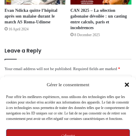
Evan Ndicka quitte l’hôpital
CAN 2025 – La sélection
après son malaise durant le
gabonaise dévoilée : un casting
match AS Roma-Udinese
entre calculs, paris et
incohérences
16 April 2024
8 December 2025
Leave a Reply
Your email address will not be published.
Required fields are marked
*
C
Gérer le consentement
o
Pour offrir les meilleures expériences, nous utilisons des technologies telles que les
m
cookies pour stocker et/ou accéder aux informations des appareils. Le fait de consentir
m
à ces technologies nous permettra de traiter des données telles que le comportement de
navigation ou les ID uniques sur ce site. Le fait de ne pas consentir ou de retirer son
e
consentement peut avoir un effet négatif sur certaines caractéristiques et fonctions.
n
t
Accepter