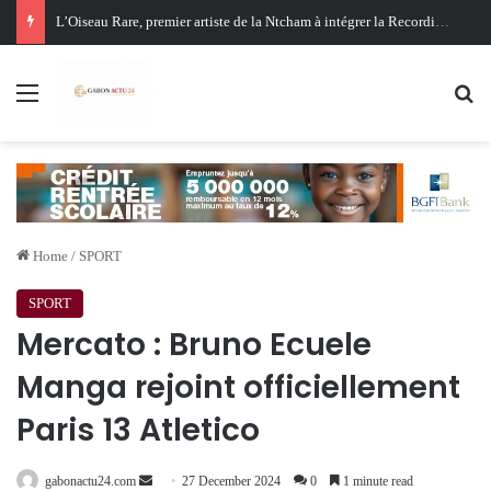
Oligui Nguema au Ghana : Libreville mise sur Accra pour renforcer sa stratégie diplomatique et économique
Menu
Se
Home
/
SPORT
SPORT
Mercato : Bruno Ecuele
Manga rejoint officiellement
Paris 13 Atletico
Send
gabonactu24.com
27 December 2024
0
1 minute read