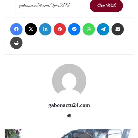
Copy URL
Facebook
X
LinkedIn
Pinterest
Messenger
WhatsApp
Telegram
Share via Email
Print
gabonactu24.com
Website