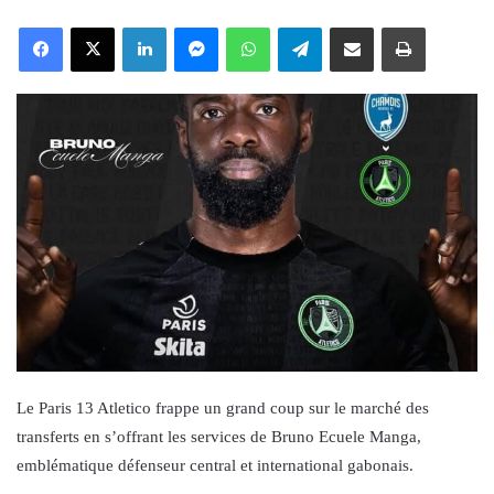
an
Facebook
X
LinkedIn
Messenger
WhatsApp
Telegram
Share via Email
Print
email
Le Paris 13 Atletico frappe un grand coup sur le marché des
transferts en s’offrant les services de Bruno Ecuele Manga,
emblématique défenseur central et international gabonais.