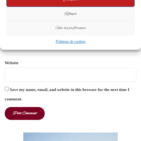
*
Name
*
Refuser
Voir les préférences
Email
*
Politique de cookies
Website
Save my name, email, and website in this browser for the next time I
comment.