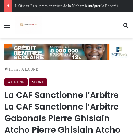
Oligui Nguema au Ghana : Libreville mise sur Accra pour renforcer sa stratégie diplomatique et économique
Menu
Se
Home
/
A LA UNE
A LA UNE
SPORT
La CAF Sanctionne l’Arbitre
La CAF Sanctionne l’Arbitre
Gabonais Pierre Ghislain
Atcho Pierre Ghislain Atcho