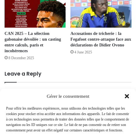
CAN 2025 – La sélection
Accusations de tricherie : la
gabonaise dévoilée : un casting
Fegafoot contre-attaque face aux
entre calculs, paris et
déclarations de Didier Ovono
incohérences
4 June 2025
8 December 2025
Leave a Reply
Your email address will not be published.
Required fields are marked
*
Gérer le consentement
C
Pour offrir les meilleures expériences, nous utilisons des technologies telles que les
o
cookies pour stocker et/ou accéder aux informations des appareils. Le fait de consentir
à ces technologies nous permettra de traiter des données telles que le comportement de
m
navigation ou les ID uniques sur ce site. Le fait de ne pas consentir ou de retirer son
m
consentement peut avoir un effet négatif sur certaines caractéristiques et fonctions.