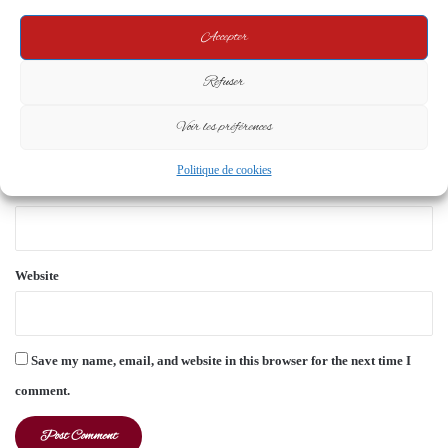
e
Accepter
n
t
Refuser
*
Name
*
Voir les préférences
Politique de cookies
Email
*
Website
Save my name, email, and website in this browser for the next time I
comment.