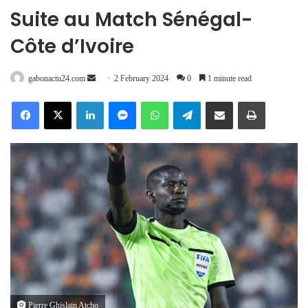
Suite au Match Sénégal-
Côte d’Ivoire
Send
gabonactu24.com
2 February 2024
0
1 minute read
an
Facebook
X
LinkedIn
Messenger
WhatsApp
Telegram
Share via Email
Print
email
Pierre Ghislain Atcho