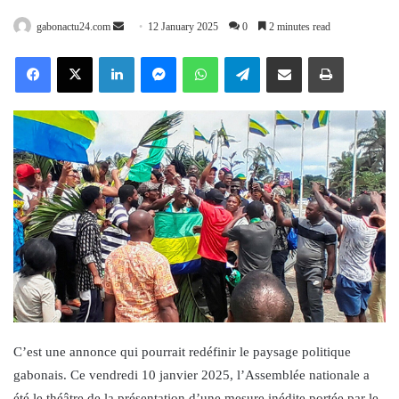
Send
gabonactu24.com
12 January 2025
0
2 minutes read
an
Facebook
X
LinkedIn
Messenger
WhatsApp
Telegram
Share via Email
Print
email
C’est une annonce qui pourrait redéfinir le paysage politique
gabonais. Ce vendredi 10 janvier 2025, l’Assemblée nationale a
été le théâtre de la présentation d’une mesure inédite portée par le