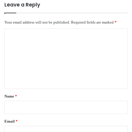
Leave a Reply
Your email address will not be published.
Required fields are marked
*
C
o
m
m
e
n
t
*
Name
*
Email
*