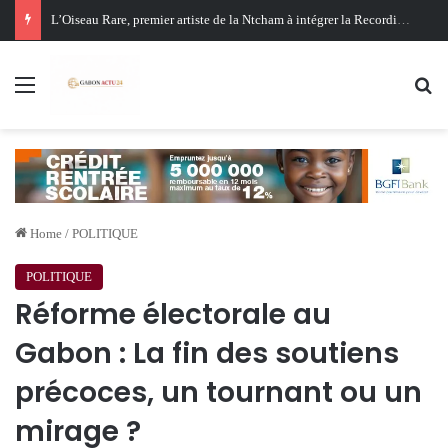
Oligui Nguema au Ghana : Libreville mise sur Accra pour renforcer sa stratégie diplomatique et économique
Menu
Se
Home
/
POLITIQUE
POLITIQUE
Réforme électorale au
Gabon : La fin des soutiens
précoces, un tournant ou un
mirage ?