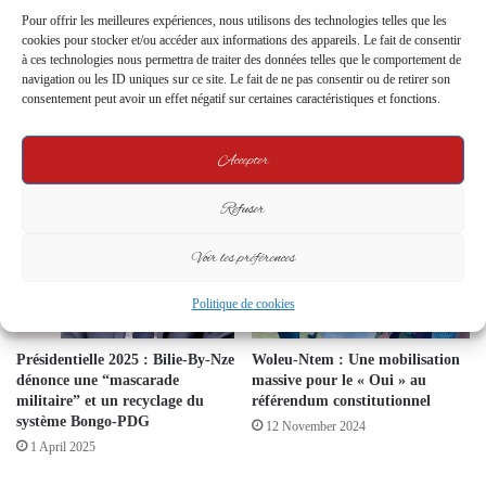
Pour offrir les meilleures expériences, nous utilisons des technologies telles que les
cookies pour stocker et/ou accéder aux informations des appareils. Le fait de consentir
à ces technologies nous permettra de traiter des données telles que le comportement de
navigation ou les ID uniques sur ce site. Le fait de ne pas consentir ou de retirer son
consentement peut avoir un effet négatif sur certaines caractéristiques et fonctions.
Le Sénat de la Transition
Alain-Claude Bilie-By-Nze à la
renforce ses capacités législatives
rencontre des populations
Accepter
9 September 2024
12 February 2025
Refuser
Voir les préférences
Politique de cookies
Présidentielle 2025 : Bilie-By-Nze
Woleu-Ntem : Une mobilisation
dénonce une “mascarade
massive pour le « Oui » au
militaire” et un recyclage du
référendum constitutionnel
système Bongo-PDG
12 November 2024
1 April 2025