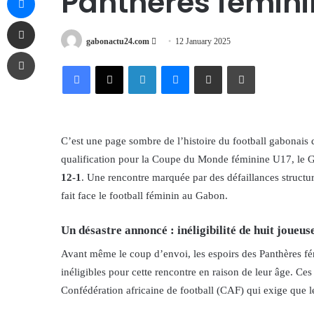
Panthères fémin
Share via Email
Send
gabonactu24.com
12 January 2025
Print
an
Facebook
X
LinkedIn
Messenger
Share via Email
Print
email
C’est une page sombre de l’histoire du football gabonais 
qualification pour la Coupe du Monde féminine U17, le Ga
12-1
. Une rencontre marquée par des défaillances structure
fait face le football féminin au Gabon.
Un désastre annoncé : inéligibilité de huit joueus
Avant même le coup d’envoi, les espoirs des Panthères fé
inéligibles pour cette rencontre en raison de leur âge. Ces 
Confédération africaine de football (CAF) qui exige que le