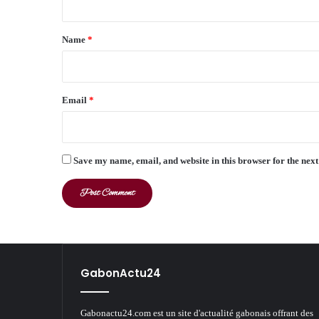
t
*
Name
*
Email
*
Save my name, email, and website in this browser for the nex
GabonActu24
Gabonactu24.com est un site d'actualité gabonais offrant des