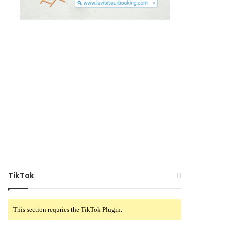
TikTok
This section requries the TikTok Plugin.