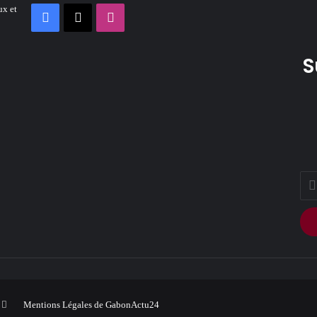
ux et
Facebook
X
Instagram
S
Ente
your
Ema
addr
ook
Instagram
Mentions Légales de GabonActu24