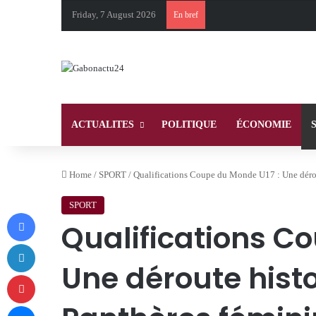
Friday, 7 August 2026
En bref
ACTUALITES
POLITIQUE
ÉCONOMIE
Home
/
SPORT
/
Qualifications Coupe du Monde U17 : Une dérou
SPORT
Facebook
Qualifications C
LinkedIn
Une déroute histo
Pinterest
Messenger