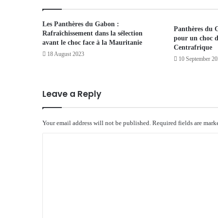
Les Panthères du Gabon :
Panthères du 
Rafraîchissement dans la sélection
pour un choc dé
avant le choc face à la Mauritanie
Centrafrique
18 August 2023
10 September 2
Leave a Reply
Your email address will not be published.
Required fields are mar
C
o
m
m
e
n