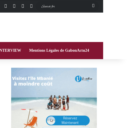
Facebook
X
Instagram
Switch skin
Search
for
INTERVIEW
Mentions Légales de GabonActu24