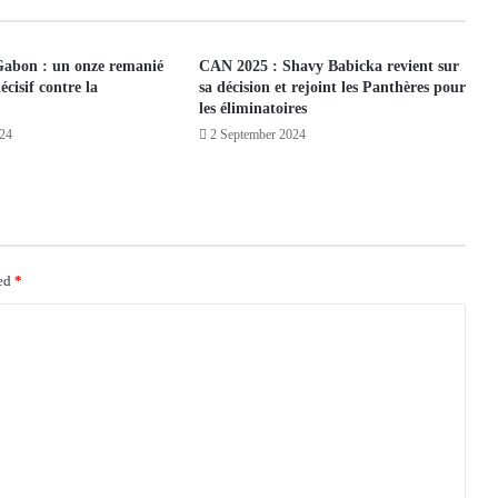
Gabon : un onze remanié
CAN 2025 : Shavy Babicka revient sur
cisif contre la
sa décision et rejoint les Panthères pour
les éliminatoires
024
2 September 2024
ked
*