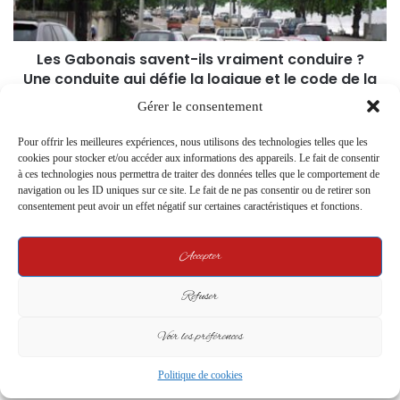
Les Gabonais savent-ils vraiment conduire ?
Une conduite qui défie la logique et le code de la
route
Gérer le consentement
Pour offrir les meilleures expériences, nous utilisons des technologies telles que les
Related Articles
cookies pour stocker et/ou accéder aux informations des appareils. Le fait de consentir
à ces technologies nous permettra de traiter des données telles que le comportement de
navigation ou les ID uniques sur ce site. Le fait de ne pas consentir ou de retirer son
consentement peut avoir un effet négatif sur certaines caractéristiques et fonctions.
Accepter
Refuser
Le Président de la Transition
Aéroport international de Port-
supervise les grands chantiers de
Gentil : Oligui Nguema honore
Voir les préférences
Malibé 2
la mémoire de Joseph
Rendjambé Issani
27 June 2024
Politique de cookies
19 March 2025