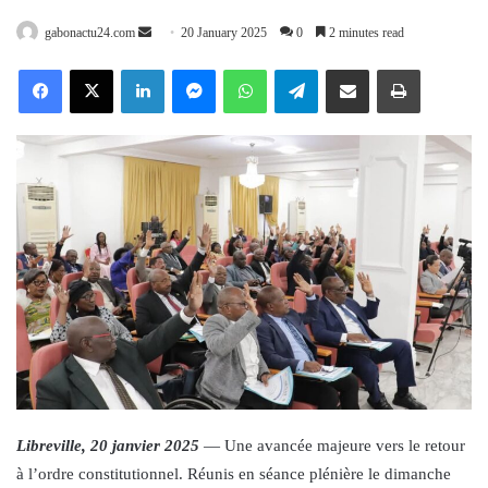
Send
gabonactu24.com
20 January 2025
0
2 minutes read
an
Facebook
X
LinkedIn
Messenger
WhatsApp
Telegram
Share via Email
Print
email
Libreville, 20 janvier 2025
— Une avancée majeure vers le retour
à l’ordre constitutionnel. Réunis en séance plénière le dimanche