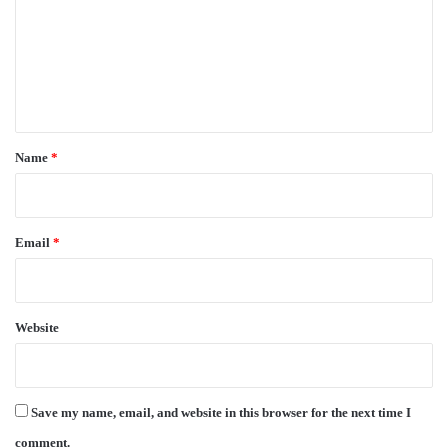
m
m
e
n
t
*
Name
*
Email
*
Website
Save my name, email, and website in this browser for the next time I
comment.