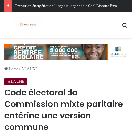
Transition énergétique : l’ingénieur gabonais Gaël Bissoue Emane veut développer des solutions solaires au Gabon
Menu
Se
Home
/
A LA UNE
A LA UNE
Code électoral :la
Commission mixte paritaire
entérine une version
commune