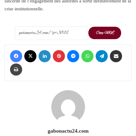
sincérité de l’engagement des autorités à sortir définitivement de la
crise institutionnelle.
Copy URL
Facebook
X
LinkedIn
Pinterest
Messenger
WhatsApp
Telegram
Share via Email
Print
gabonactu24.com