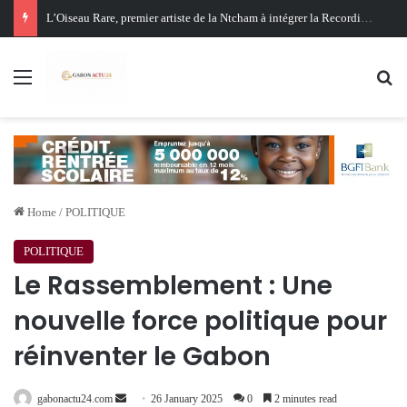
Oligui Nguema au Ghana : Libreville mise sur Accra pour renforcer sa stratégie diplomatique et économique
Menu
Se
Home
/
POLITIQUE
POLITIQUE
Le Rassemblement : Une
nouvelle force politique pour
réinventer le Gabon
Send
gabonactu24.com
26 January 2025
0
2 minutes read