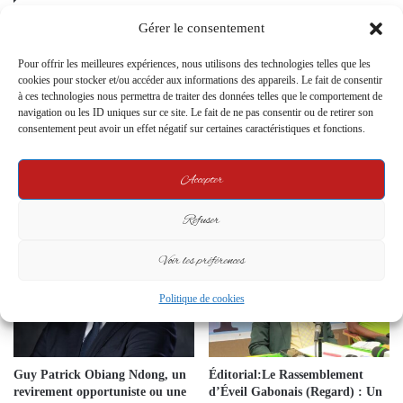
Gérer le consentement
Pour offrir les meilleures expériences, nous utilisons des technologies telles que les
cookies pour stocker et/ou accéder aux informations des appareils. Le fait de consentir
à ces technologies nous permettra de traiter des données telles que le comportement de
navigation ou les ID uniques sur ce site. Le fait de ne pas consentir ou de retirer son
consentement peut avoir un effet négatif sur certaines caractéristiques et fonctions.
Gabon : Le descendant d’Ali
Geoffroy Foumboula et la
Bongo et des intimes de l’ancien
Révision Électorale au Gabon :
dirigeant placés en détention
Un Appel au Respect des Lois
Accepter
pour « trahison majeure » et «
14 June 2024
pots-de-vin »
Refuser
20 September 2023
Voir les préférences
Politique de cookies
Guy Patrick Obiang Ndong, un
Éditorial:Le Rassemblement
revirement opportuniste ou une
d’Éveil Gabonais (Regard) : Un