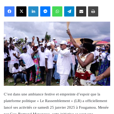
an
Facebook
X
LinkedIn
Messenger
WhatsApp
Telegram
Share via Email
Print
email
C’est dans une ambiance festive et empreinte d’espoir que la
plateforme politique « Le Rassemblement » (LR) a officiellement
lancé ses activités ce samedi 25 janvier 2025 à Fougamou. Menée
par Guy-Bertrand Mapangou, cette initiative se veut une