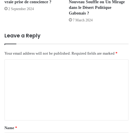
vraie prise de conscience ?
Nouveau Souffle ou Un Mirage
dans le Désert Politique
2 September 2024
Gabonais ?
7 March 2024
Leave a Reply
Your email address will not be published.
Required fields are marked
*
C
o
m
m
e
n
t
*
Name
*