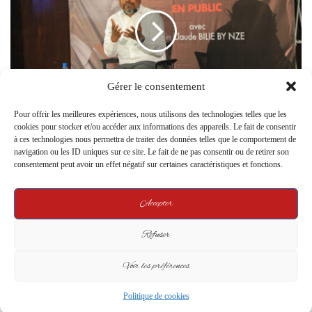
Gérer le consentement
Alain-Claude Bilie-By-Nze Brise le Silence : Un
Pour offrir les meilleures expériences, nous utilisons des technologies telles que les
Politicien Face au Peuple Sans Filtre !
cookies pour stocker et/ou accéder aux informations des appareils. Le fait de consentir
à ces technologies nous permettra de traiter des données telles que le comportement de
navigation ou les ID uniques sur ce site. Le fait de ne pas consentir ou de retirer son
Related Articles
consentement peut avoir un effet négatif sur certaines caractéristiques et fonctions.
Accepter
Refuser
Voir les préférences
Gabon : la xénophobie, un mal à
Gabon : 7 milliards de FCFA
Politique de cookies
éradiquer
par province, mais où sont les