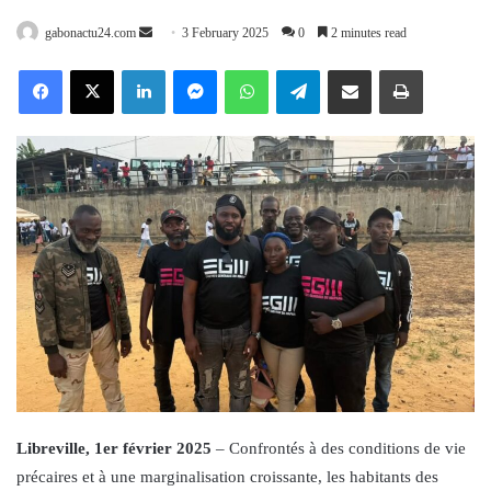
Send
gabonactu24.com
3 February 2025
0
2 minutes read
an
Facebook
X
LinkedIn
Messenger
WhatsApp
Telegram
Share via Email
Print
email
Libreville, 1er février 2025
– Confrontés à des conditions de vie
précaires et à une marginalisation croissante, les habitants des