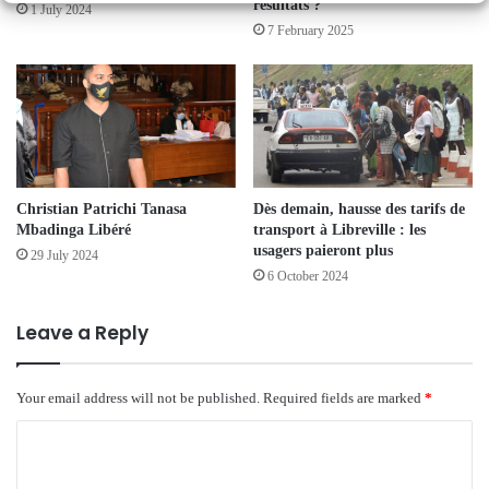
résultats ?
1 July 2024
7 February 2025
Christian Patrichi Tanasa
Dès demain, hausse des tarifs de
Mbadinga Libéré
transport à Libreville : les
usagers paieront plus
29 July 2024
6 October 2024
Leave a Reply
Your email address will not be published.
Required fields are marked
*
C
o