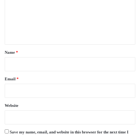
m
m
e
n
t
*
Name
*
Email
*
Website
Save my name, email, and website in this browser for the next time I