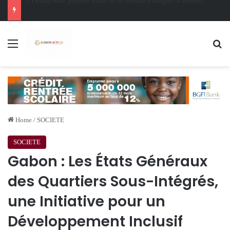
Oligui Nguema au Ghana : Libreville mise sur Accra pour renforcer sa stratégie diplomatique et économique
Menu
Se
Home
/
SOCIETE
SOCIETE
Gabon : Les États Généraux
des Quartiers Sous-Intégrés,
une Initiative pour un
Développement Inclusif