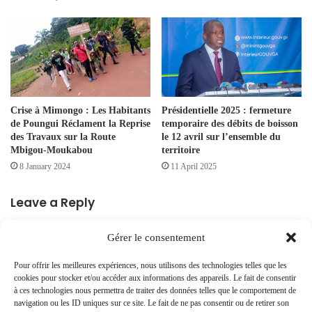
Crise à Mimongo : Les Habitants
Présidentielle 2025 : fermeture
de Poungui Réclament la Reprise
temporaire des débits de boisson
des Travaux sur la Route
le 12 avril sur l’ensemble du
Mbigou-Moukabou
territoire
8 January 2024
11 April 2025
Leave a Reply
Gérer le consentement
Your email address will not be published.
Required fields are marked
*
Pour offrir les meilleures expériences, nous utilisons des technologies telles que les
C
cookies pour stocker et/ou accéder aux informations des appareils. Le fait de consentir
o
à ces technologies nous permettra de traiter des données telles que le comportement de
navigation ou les ID uniques sur ce site. Le fait de ne pas consentir ou de retirer son
m