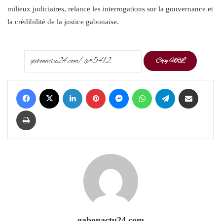
milieux judiciaires, relance les interrogations sur la gouvernance et
la crédibilité de la justice gabonaise.
Copy URL
Facebook
X
LinkedIn
Pinterest
Messenger
WhatsApp
Telegram
Share via Email
Print
gabonactu24.com