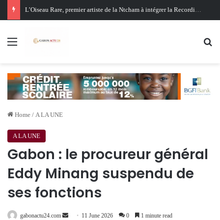
Oligui Nguema au Ghana : Libreville mise sur Accra pour renforcer sa stratégie diplomatique et économique
Menu
Se
Home
/
A LA UNE
A LA UNE
Gabon : le procureur général
Eddy Minang suspendu de
ses fonctions
Send
gabonactu24.com
11 June 2026
0
1 minute read