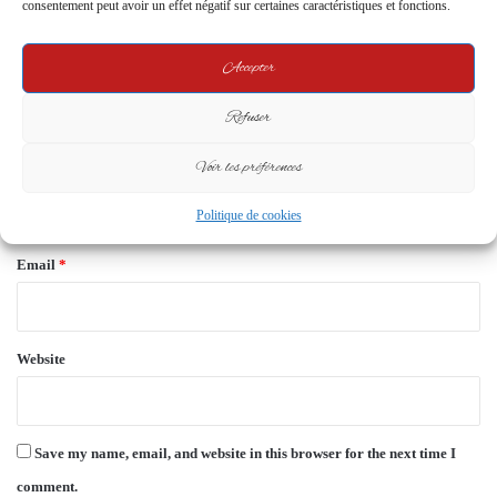
consentement peut avoir un effet négatif sur certaines caractéristiques et fonctions.
m
e
Accepter
n
Refuser
t
*
Voir les préférences
Name
*
Politique de cookies
Email
*
Website
Save my name, email, and website in this browser for the next time I
comment.