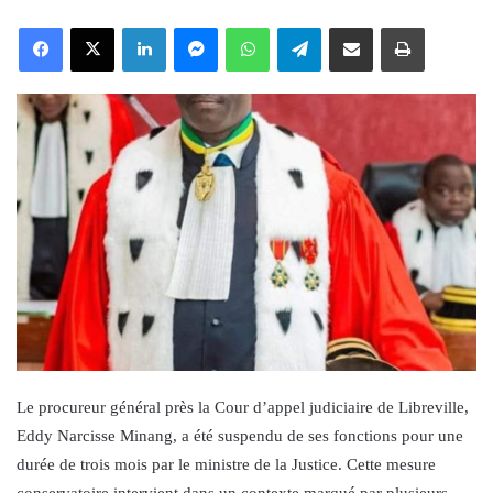
an
Facebook
X
LinkedIn
Messenger
WhatsApp
Telegram
Share via Email
Print
email
Le procureur général près la Cour d’appel judiciaire de Libreville,
Eddy Narcisse Minang, a été suspendu de ses fonctions pour une
durée de trois mois par le ministre de la Justice. Cette mesure
conservatoire intervient dans un contexte marqué par plusieurs