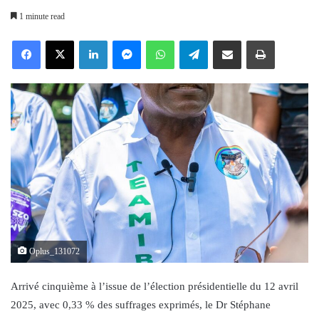
an
1 minute read
email
Facebook
X
LinkedIn
Messenger
WhatsApp
Telegram
Share via Email
Print
Oplus_131072
Arrivé cinquième à l’issue de l’élection présidentielle du 12 avril
2025, avec 0,33 % des suffrages exprimés, le Dr Stéphane