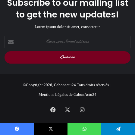
Subscribe to our mailing list
to get the new updates!
Lorem ipsum dolor sit amet, consectetur.
Enter
your
Email
address
©Copyright 2026, Gabonactu24 Tous droits réservés |
Mentions Légales de GabonActu24
Facebook
X
Instagram
Facebook
X
WhatsApp
Telegram