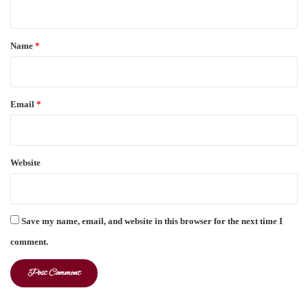
n
t
*
Name
*
Email
*
Website
Save my name, email, and website in this browser for the next time I
comment.