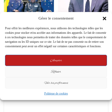
CNEAPCE : Une réforme
Présidentielle 2025 : Bilie-By-Nze
Gérer le consentement
électorale sous pression, quinze
dénonce une “mascarade
jours pour tout refonder
militaire” et un recyclage du
Pour offrir les meilleures expériences, nous utilisons des technologies telles que les
système Bongo-PDG
cookies pour stocker et/ou accéder aux informations des appareils. Le fait de consentir
9 December 2024
à ces technologies nous permettra de traiter des données telles que le comportement de
1 April 2025
navigation ou les ID uniques sur ce site. Le fait de ne pas consentir ou de retirer son
consentement peut avoir un effet négatif sur certaines caractéristiques et fonctions.
Leave a Reply
Accepter
Your email address will not be published.
Required fields are marked
*
Refuser
C
o
Voir les préférences
m
Politique de cookies
m
e