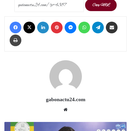
Copy URL
Facebook
X
LinkedIn
Pinterest
Messenger
WhatsApp
Telegram
Share via Email
Print
gabonactu24.com
Website