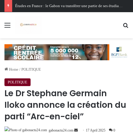
Études en France : le Gabon va transférer une partie de ses étudiants boursiers vers des universités africaines
Menu
Se
Home
/
POLITIQUE
POLITIQUE
Le Dr Stephane Germain
Iloko annonce la création du
parti “Arc-en-ciel”
Send
gabonactu24.com
17 April 2025
0