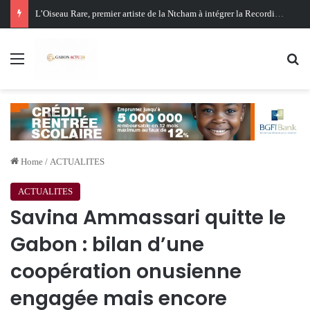
Oligui Nguema au Ghana : Libreville mise sur Accra pour renforcer sa stratégie diplomatique et économique
Menu
Se
Home
/
ACTUALITES
ACTUALITES
Savina Ammassari quitte le
Gabon : bilan d’une
coopération onusienne
engagée mais encore