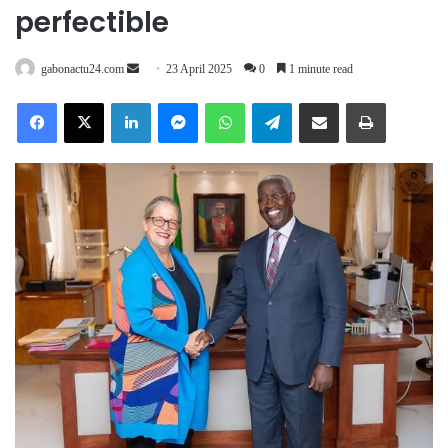
perfectible
Send
gabonactu24.com
23 April 2025
0
1 minute read
an
Facebook
X
LinkedIn
Messenger
WhatsApp
Telegram
Share via Email
Print
email