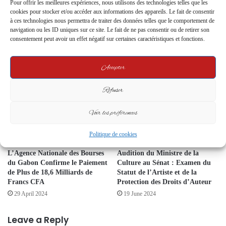
Pour offrir les meilleures expériences, nous utilisons des technologies telles que les
cookies pour stocker et/ou accéder aux informations des appareils. Le fait de consentir
Le Premier Ministre en visite à
Gabon / 1er Mai 2026 :
à ces technologies nous permettra de traiter des données telles que le comportement de
navigation ou les ID uniques sur ce site. Le fait de ne pas consentir ou de retirer son
la ferme agro-pastorale de
Jacqueline Ilogue-Bignoumba
consentement peut avoir un effet négatif sur certaines caractéristiques et fonctions.
Ntoum : Une relance pour
face au défi de la « dignité du
l’autosuffisance alimentaire au
travailleur »
Gabon
3 May 2026
Accepter
29 August 2024
Refuser
Voir les préférences
Politique de cookies
L’Agence Nationale des Bourses
Audition du Ministre de la
du Gabon Confirme le Paiement
Culture au Sénat : Examen du
de Plus de 18,6 Milliards de
Statut de l’Artiste et de la
Francs CFA
Protection des Droits d’Auteur
29 April 2024
19 June 2024
Leave a Reply