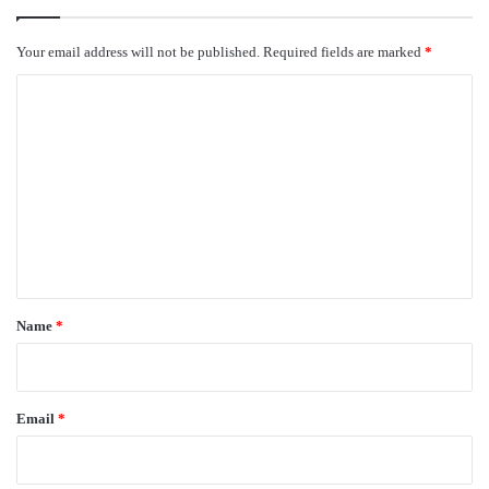
Your email address will not be published.
Required fields are marked
*
C
o
m
m
e
n
t
*
Name
*
Email
*