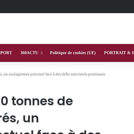
SPORT
360ACTU
Politique de cookies (UE)
PORTRAIT & 
 un soulagement ponctuel face à des défis structurels persistants
0 tonnes de
és, un