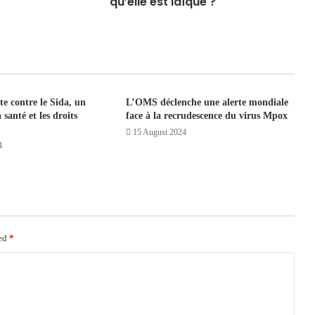
qu’elle est laïque ?
te contre le Sida, un
L’OMS déclenche une alerte mondiale
santé et les droits
face à la recrudescence du virus Mpox
15 August 2024
4
ked
*