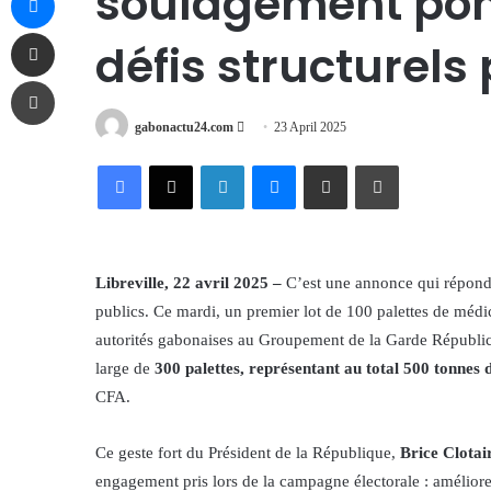
soulagement pon
Share via Email
défis structurels
Print
Send
gabonactu24.com
23 April 2025
an
Facebook
X
LinkedIn
Messenger
Share via Email
Print
email
Libreville, 22 avril 2025 –
C’est une annonce qui répond 
publics. Ce mardi, un premier lot de 100 palettes de médi
autorités gabonaises au Groupement de la Garde Républica
large de
300 palettes, représentant au total 500 tonnes
CFA.
Ce geste fort du Président de la République,
Brice Clota
engagement pris lors de la campagne électorale : améliorer