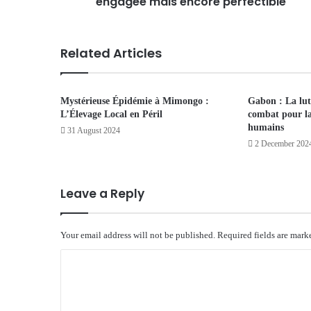
engagée mais encore perfectible
Related Articles
Mystérieuse Épidémie à Mimongo :
Gabon : La lut
L’Élevage Local en Péril
combat pour la 
humains
31 August 2024
2 December 202
Leave a Reply
Your email address will not be published.
Required fields are mar
C
o
m