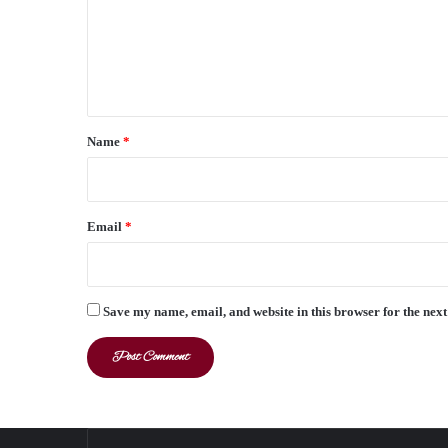
m
e
n
t
*
Name
*
Email
*
Save my name, email, and website in this browser for the nex