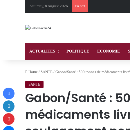
Saturday, 8 August 2026
En bref
ACTUALITES
POLITIQUE
ÉCONOMIE
Home
/
SANTE
/
Gabon/Santé : 500 tonnes de médicaments livrés,
SANTE
Facebook
Gabon/Santé : 50
LinkedIn
médicaments livr
Pinterest
Messenger