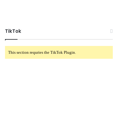
TikTok
This section requries the TikTok Plugin.