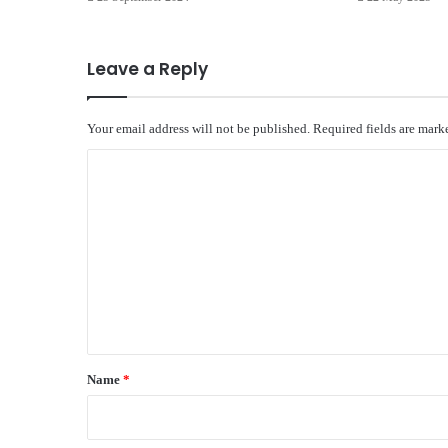
Leave a Reply
Your email address will not be published.
Required fields are mar
C
o
m
m
e
n
t
*
Name
*