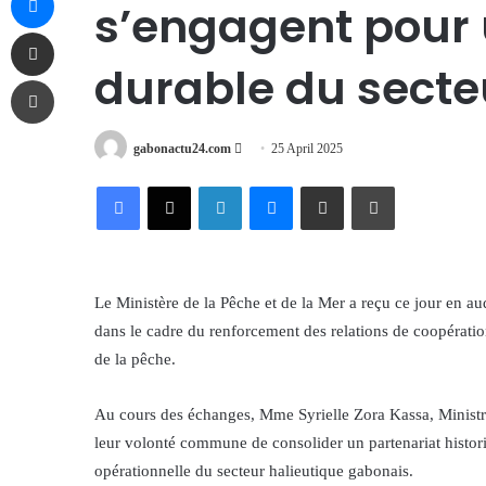
s’engagent pour
Share via Email
durable du secte
Print
Send
gabonactu24.com
25 April 2025
an
Facebook
X
LinkedIn
Messenger
Share via Email
Print
email
Le Ministère de la Pêche et de la Mer a reçu ce jour en
dans le cadre du renforcement des relations de coopération
de la pêche.
Au cours des échanges, Mme Syrielle Zora Kassa, Ministre 
leur volonté commune de consolider un partenariat histori
opérationnelle du secteur halieutique gabonais.