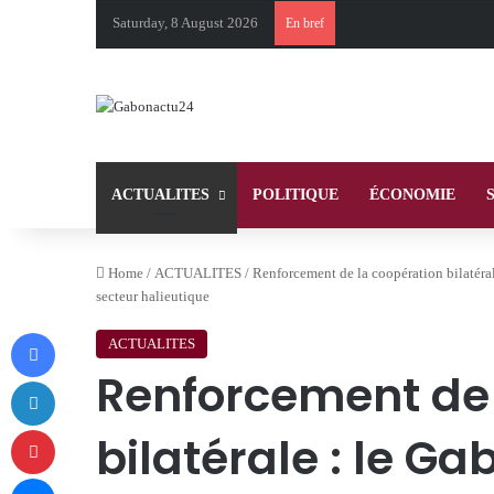
Saturday, 8 August 2026
En bref
ACTUALITES
POLITIQUE
ÉCONOMIE
Home
/
ACTUALITES
/
Renforcement de la coopération bilatéra
secteur halieutique
Facebook
ACTUALITES
Renforcement de 
LinkedIn
Pinterest
bilatérale : le Ga
Messenger