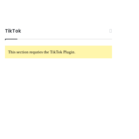
TikTok
This section requries the TikTok Plugin.