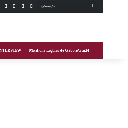
Facebook
X
Instagram
Switch skin
Search
for
INTERVIEW
Mentions Légales de GabonActu24