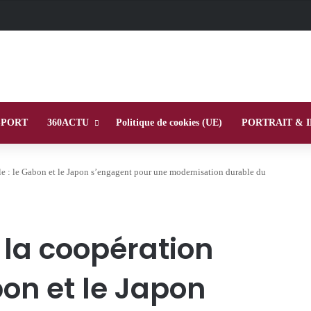
SPORT
360ACTU
Politique de cookies (UE)
PORTRAIT & 
le : le Gabon et le Japon s’engagent pour une modernisation durable du
la coopération
bon et le Japon