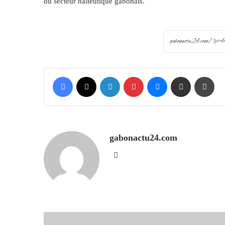
du secteur halieutique gabonais.
Facebook
X
LinkedIn
Pinterest
Messenger
Share via Email
Prin
gabonactu24.com
Website