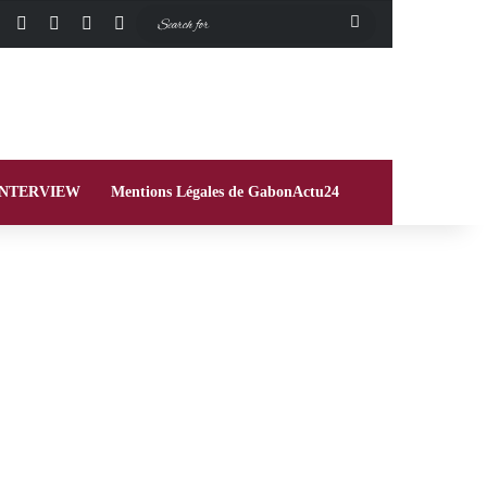
Facebook
X
Instagram
Switch skin
Search
for
INTERVIEW
Mentions Légales de GabonActu24