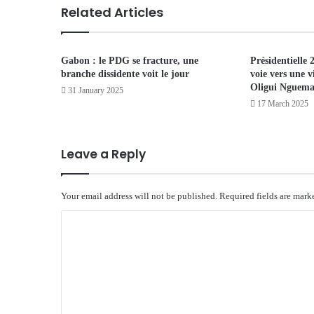
Related Articles
Gabon : le PDG se fracture, une
Présidentielle 
branche dissidente voit le jour
voie vers une v
Oligui Nguem
31 January 2025
17 March 2025
Leave a Reply
Your email address will not be published.
Required fields are mar
C
o
m
m
e