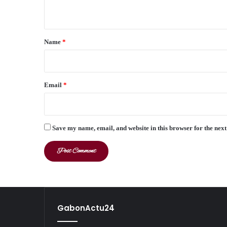
n
t
*
Name
*
Email
*
Save my name, email, and website in this browser for the nex
GabonActu24