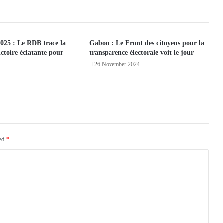
2025 : Le RDB trace la
Gabon : Le Front des citoyens pour la
ictoire éclatante pour
transparence électorale voit le jour
a
26 November 2024
ked
*