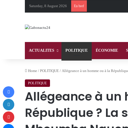
Saturday, 8 August 2026
En bref
ACTUALITES
POLITIQUE
ÉCONOMIE
Home
/
POLITIQUE
/
Allégeance à un homme ou à la République
POLITIQUE
Facebook
Allégeance à un
LinkedIn
République ? La 
Pinterest
Messenger