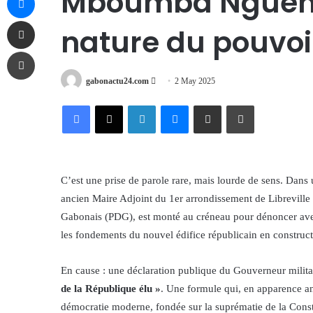
Mboumba Nguema 
Share via Email
nature du pouvoi
Print
Send
gabonactu24.com
2 May 2025
an
Facebook
X
LinkedIn
Messenger
Share via Email
Print
email
C’est une prise de parole rare, mais lourde de sens. Da
ancien Maire Adjoint du 1er arrondissement de Libreville
Gabonais (PDG), est monté au créneau pour dénoncer avec 
les fondements du nouvel édifice républicain en construc
En cause : une déclaration publique du Gouverneur militai
de la République élu »
. Une formule qui, en apparence an
démocratie moderne, fondée sur la suprématie de la Consti