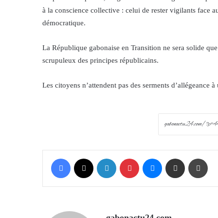
à la conscience collective : celui de rester vigilants face
démocratique.
La République gabonaise en Transition ne sera solide que si
scrupuleux des principes républicains.
Les citoyens n’attendent pas des serments d’allégeance à
Facebook
X
LinkedIn
Pinterest
Messenger
Share via Email
Prin
gabonactu24.com