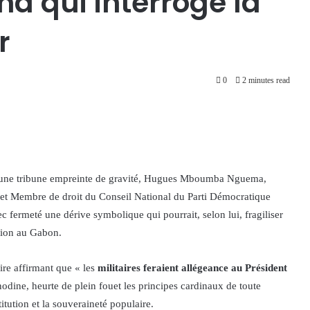
qui interroge la
r
0
2 minutes read
ns une tribune empreinte de gravité, Hugues Mboumba Nguema,
 et Membre de droit du Conseil National du Parti Démocratique
fermeté une dérive symbolique qui pourrait, selon lui, fragiliser
tion au Gabon.
re affirmant que « les
militaires feraient allégeance au Président
odine, heurte de plein fouet les principes cardinaux de toute
tution et la souveraineté populaire.