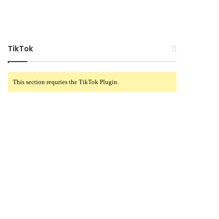
TikTok
This section requries the TikTok Plugin.