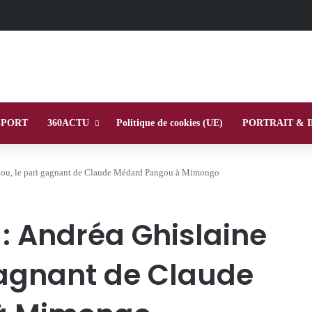
SPORT
360ACTU
Politique de cookies (UE)
PORTRAIT & 
igou, le pari gagnant de Claude Médard Pangou à Mimongo
 : Andréa Ghislaine
gagnant de Claude