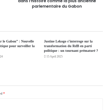
dans l’histoire comme la plus ancienne
parlementaire du Gabon
r le Gabon” : Nouvelle
Justine Lekogo s’interroge sur la
tique pour surveiller la
transformation du RdB en parti
politique : un tournant prématuré ?
024
15 April 2025
ked
*