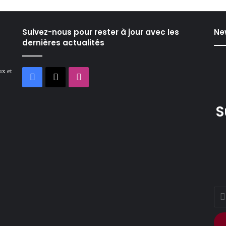
Suivez-nous pour rester à jour avec les
Ne
dernières actualités
ux et
Facebook
X
Instagram
S
Ente
your
Ema
addr