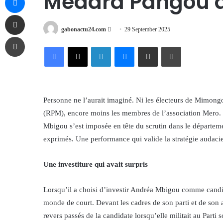
Médard Pangou 
Share via Email
Send
gabonactu24.com
29 September 2025
Print
an
Facebook
X
LinkedIn
Messenger
Share via Email
Print
email
Personne ne l’aurait imaginé. Ni les électeurs de Mimongo
(RPM), encore moins les membres de l’association Mero. P
Mbigou s’est imposée en tête du scrutin dans le départem
exprimés. Une performance qui valide la stratégie audac
Une investiture qui avait surpris
Lorsqu’il a choisi d’investir Andréa Mbigou comme cand
monde de court. Devant les cadres de son parti et de son 
revers passés de la candidate lorsqu’elle militait au Par