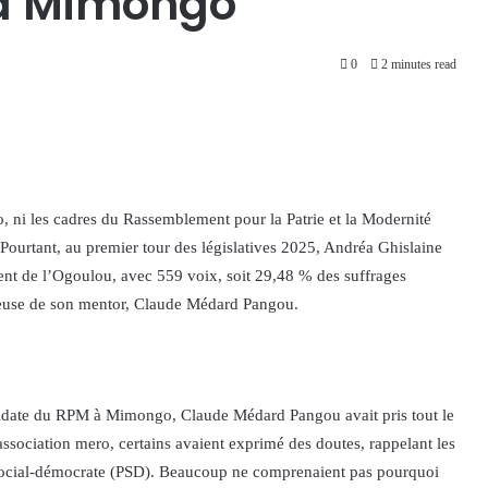
à Mimongo
0
2 minutes read
, ni les cadres du Rassemblement pour la Patrie et la Modernité
ourtant, au premier tour des législatives 2025, Andréa Ghislaine
ent de l’Ogoulou, avec 559 voix, soit 29,48 % des suffrages
ieuse de son mentor, Claude Médard Pangou.
idate du RPM à Mimongo, Claude Médard Pangou avait pris tout le
association mero, certains avaient exprimé des doutes, rappelant les
ti social-démocrate (PSD). Beaucoup ne comprenaient pas pourquoi