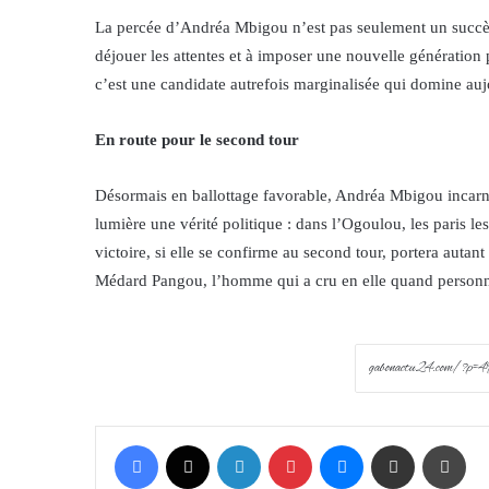
La percée d’Andréa Mbigou n’est pas seulement un succès
déjouer les attentes et à imposer une nouvelle génération 
c’est une candidate autrefois marginalisée qui domine auj
En route pour le second tour
Désormais en ballottage favorable, Andréa Mbigou incar
lumière une vérité politique : dans l’Ogoulou, les paris le
victoire, si elle se confirme au second tour, portera aut
Médard Pangou, l’homme qui a cru en elle quand personne
Facebook
X
LinkedIn
Pinterest
Messenger
Share via Email
Prin