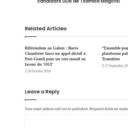
candidats UDB de Tsamba Magotsi
Related Articles
Référendum au Gabon : Barro
“Ensemble pou
Chambrier lance un appel décisif à
plateforme poli
Port-Gentil pour un vote massif en
Transition
faveur du ‘OUI’
27 September 2
28 October 2024
Leave a Reply
Your email address will not be published.
Required fields are mar
C
o