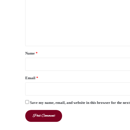
m
m
e
n
t
*
Name
*
Email
*
Save my name, email, and website in this browser for the nex