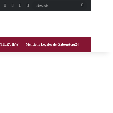
Facebook
X
Instagram
Switch skin
Search
for
INTERVIEW
Mentions Légales de GabonActu24