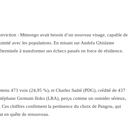
onviction : Mimongo avait besoin d’un nouveau visage, capable de
ximité avec les populations. En misant sur Andréa Ghislaine
éterminée à transformer ses échecs passés en force de résilience.
enu 473 voix (24,95 %), et Charles Sadié (PDG), crédité de 437
Stéphane Germain Iloko (LRA), perçu comme un outsider sérieux,
 Ces chiffres confirment la pertinence du choix de Pangou, qui
rat en quête de renouveau.