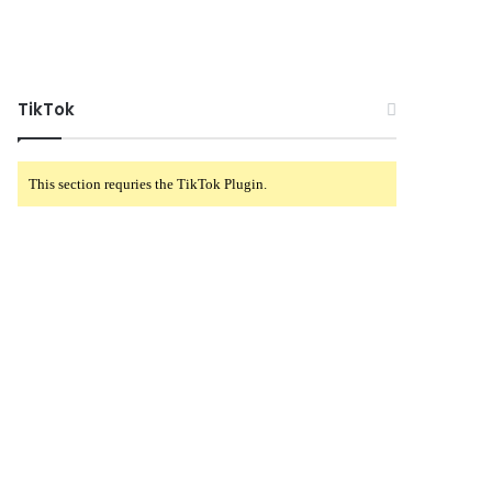
TikTok
This section requries the TikTok Plugin.