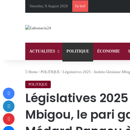
Saturday, 8 August 2026
En bref
ACTUALITES
POLITIQUE
ÉCONOMIE
Home
/
POLITIQUE
/
Législatives 2025 : Andréa Ghislaine Mb
POLITIQUE
Facebook
Législatives 2025
LinkedIn
Mbigou, le pari 
Pinterest
Messenger