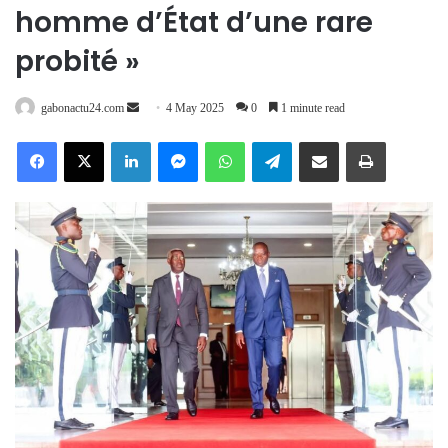
homme d’État d’une rare
probité »
Send
gabonactu24.com
4 May 2025
0
1 minute read
an
Facebook
X
LinkedIn
Messenger
WhatsApp
Telegram
Share via Email
Print
email