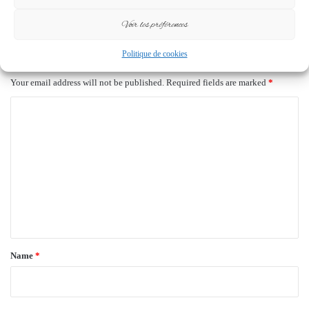
28 January 2025
15 October 2024
Voir les préférences
Leave a Reply
Politique de cookies
Your email address will not be published.
Required fields are marked
*
C
o
m
m
e
n
t
*
Name
*